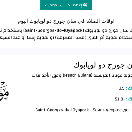
إعدادت حساب المواقيت
اوقات الصلاة في سان جورج دو لويابوك اليوم
تخدام تقويم أم القرى (مكة المكرمة) أو تقويم إسنا أو عند الشي
ن جورج دو لويابوك
تقع مدينة سان جورج دو لويابوك في دولة غويانا الفرنسية (French Guiana) وفق الأحداثيات
ك :
3.9
 :
-51.8
Saint-Georges-de-lOyapock - Sаинт-gеоргес-де-