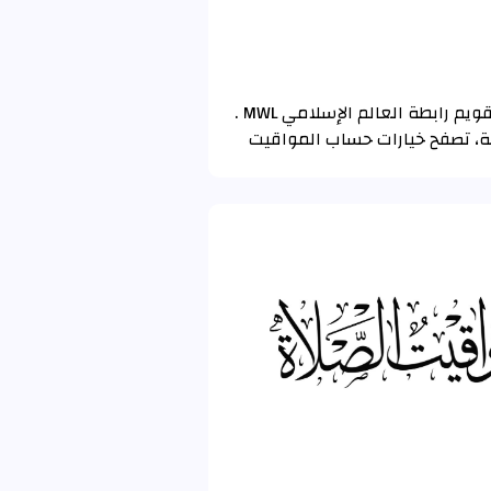
تم حساب مواقيت الصلاة و الأذان لـ سان جورج دو لويابوك (Saint-Georges-de-lOyapock) باستخدام تقويم رابطة العالم الإسلامي MWL .
عة، تصفح خيارات حساب المواقيت