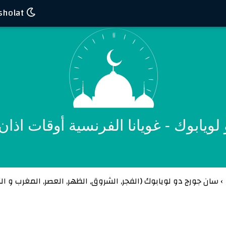
Waktu sholat
نا الفرنسية أوقات اذان aint-Georges-de-lOyapock
›
سان جورج دو لويابوك (
الفجر
,
الشروق
,
الظهر
,
العصر
,
المغرب
و
ال