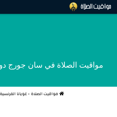
مواقيت الصلاة في سان جورج دو لويابوك - غويا
مواقيت الصلاة
›
غويانا الفرنسية