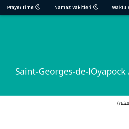
Prayer time
Namaz Vakitleri
S
عشاء
)