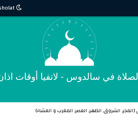
Waktu sholat
لاة في سالدوس - لاتفيا أوقات اذان aldus
(
الفجر
,
الشروق
,
الظهر
,
العصر
,
المغرب
و
العشاء
)