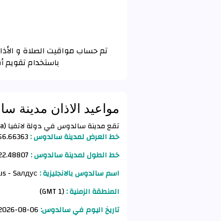
باستخدام تقويم أم
مواعيد الاذان مدينة س
تقع مدينة سالدوس في دولة لاتفيا (Latvia) وفق الأحداثيات التالية :
خط العرض لمدينة سالدوس :
56.66363
خط الطول لمدينة سالدوس :
22.48807
اسم سالدوس بالانجليزية :
Saldus - Sалдус
المنطقة الزمنية :
(GMT 1)
تاريخ اليوم في سالدوس:
06-08-2026 AD