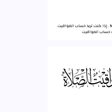
تم حساب مواقيت الصلاة و الأذان لـ سالدوس (Saldus) باستخدام تقويم رابطة العالم الإسلامي MWL . إذا كنت تريد حساب المواقيت
ات حساب المواقيت