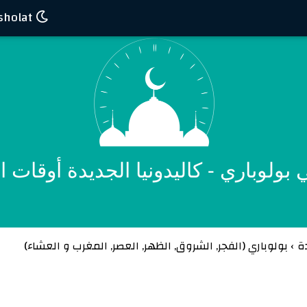
Waktu sholat
وباري - كاليدونيا الجديدة أوقات اذان oupari
دة
›
بولوباري (
الفجر
,
الشروق
,
الظهر
,
العصر
,
المغرب
و
العشاء
)