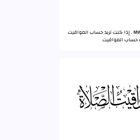
تم حساب مواقيت الصلاة و الأذان لـ بولوباري (Bouloupari) باستخدام تقويم رابطة العالم الإسلامي MWL . إذا كنت تريد حساب المواقيت
ات حساب المواقيت