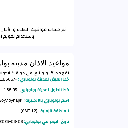
باستخدام تقويم أم
مواعيد الاذان مدينة بول
تقع مدينة بولوباري في دولة كاليدونيا الجديدة (New Caledonia) وفق ال
خط العرض لمدينة بولوباري :
-21.86667
خط الطول لمدينة بولوباري :
166.05
اسم بولوباري بالانجليزية :
Bouloupari - Bоулоупари
المنطقة الزمنية :
(GMT 12)
تاريخ اليوم في بولوباري:
08-08-2026 AD