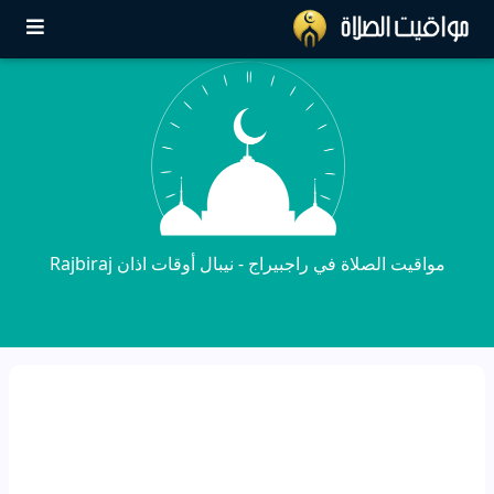
مواقيت الصلاة في راجبيراج - نيبال أوقات اذان Rajbiraj