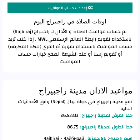
إعدادت حساب المواقيت
اوقات الصلاة في راجبيراج اليوم
تم حساب مواقيت الصلاة و الأذان لـ راجبيراج (Rajbiraj)
باستخدام تقويم رابطة العالم الإسلامي MWL . إذا كنت تريد
حساب المواقيت باستخدام تقويم أم القرى (مكة المكرمة)
أو تقويم إسنا أو عند الشيعة، تصفح خيارات حساب
المواقيت
مواعيد الاذان مدينة راجبيراج
تقع مدينة راجبيراج في دولة نيبال (Nepal) وفق الأحداثيات
التالية :
خط العرض لمدينة راجبيراج :
26.53333
خط الطول لمدينة راجبيراج :
86.75
اسم راجبيراج بالانجليزية :
Rajbiraj - Rайбирай