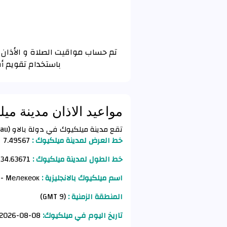
باستخدام تقويم أم
مواعيد الاذان مدينة مي
تقع مدينة ميلكيوك في دولة بالاو (Palau) وفق الأحداثيات التالية :
خط العرض لمدينة ميلكيوك :
7.49567
خط الطول لمدينة ميلكيوك :
134.63671
اسم ميلكيوك بالانجليزية :
Melekeok - Mелекеок
المنطقة الزمنية :
(GMT 9)
تاريخ اليوم في ميلكيوك:
08-08-2026 AD