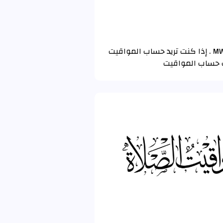
تم حساب مواقيت الصلاة و الأذان لـ ميلكيوك (Melekeok) باستخدام تقويم رابطة العالم الإسلامي MWL . إذا كنت تريد حساب المواقيت
ات حساب المواقيت