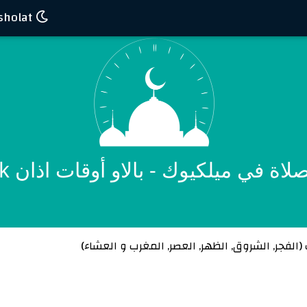
Waktu sholat
ة في ميلكيوك - بالاو أوقات اذان Melekeok
(
الفجر
,
الشروق
,
الظهر
,
العصر
,
المغرب
و
العشاء
)