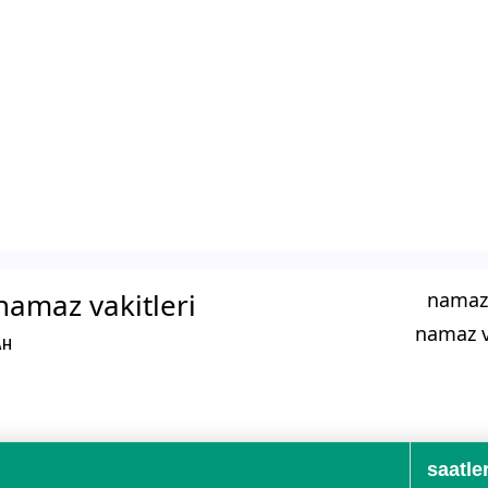
namaz vakitleri
namaz 
namaz v
الخميس 2 AH
saatler