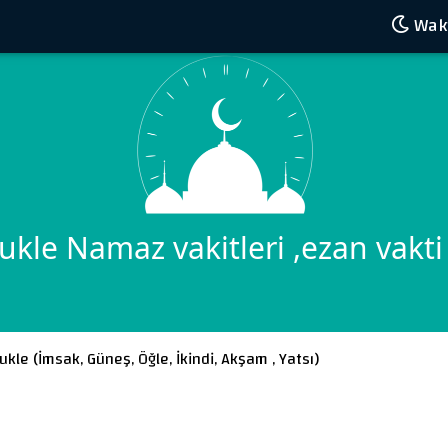
Wakt
ukle Namaz vakitleri ,ezan vakti
ukle (
İmsak
,
Güneş
,
Öğle
,
İkindi
,
Akşam
,
Yatsı
)