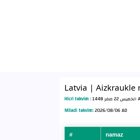
Latvia
| Aizkraukle 
Hicri takvim :
2 صفر 1448
Miladi takvim:
2026/08/06 AD
#
namaz