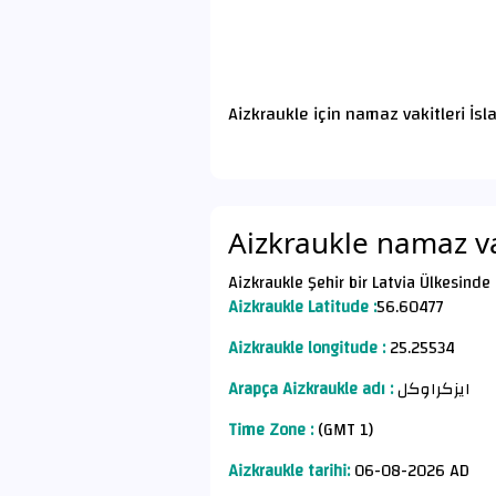
Aizkraukle için namaz vakitleri İs
Aizkraukle namaz va
Aizkraukle Şehir bir Latvia Ülkesinde 
Aizkraukle Latitude :
56.60477
Aizkraukle longitude :
25.25534
Arapça Aizkraukle adı :
ايزكراوكل
Time Zone :
(GMT 1)
Aizkraukle tarihi:
06-08-2026 AD