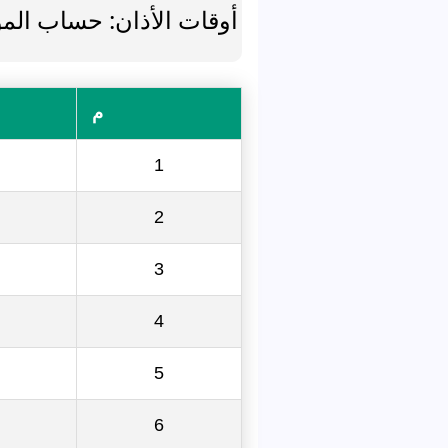
أوقات الأذان: حساب المو
م
1
2
3
4
5
6