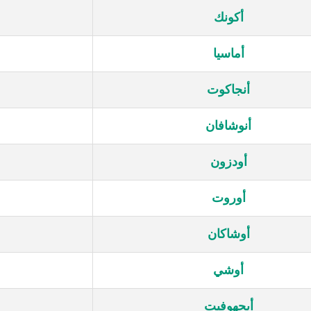
أكونك
أماسيا
أنجاكوت
أنوشافان
أودزون
أوروت
أوشاكان
أوشي
أيجهوفيت