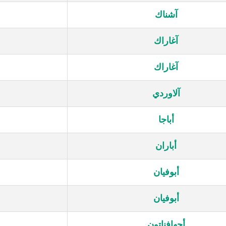
آشناك
آغاراك
آغاراك
آلاوردي
أباجا
أباران
أبوفيان
أبوفيان
أجهافناتون