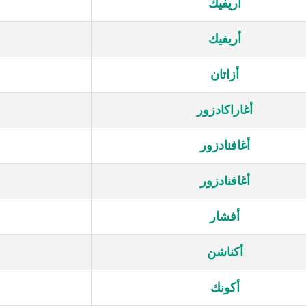
أريفيك
أريفيك
أزاتان
أغاراكادزور
أغافنادزور
أغافنادزور
أفشار
أكناشن
أكونك