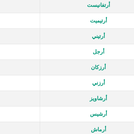
أرتفانيست
أرتيميت
أرتيني
أرجل
أرزكان
أرزني
أرشاويز
أرشيس
أرماش