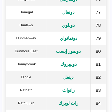
77
دونغال
Donegal
78
دونلوي
Dunlewy
79
دونمانواي
Dunmanway
80
دونمور إيست
Dunmore East
81
دونيبروك
Donnybrook
82
دينغل
Dingle
83
راتواث
Ratoath
84
راث لويرك
Rath Luirc