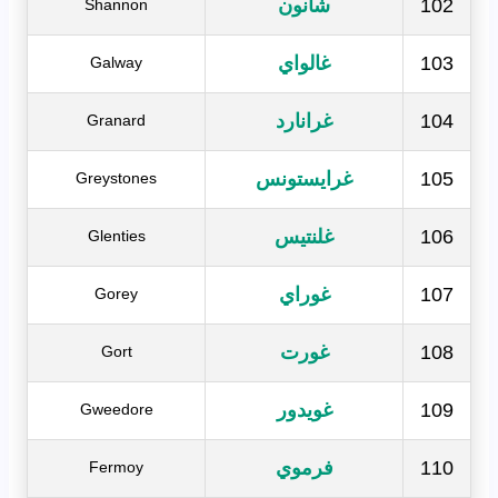
102
شانون
Shannon
103
غالواي
Galway
104
غرانارد
Granard
105
غرايستونس
Greystones
106
غلنتيس
Glenties
107
غوراي
Gorey
108
غورت
Gort
109
غويدور
Gweedore
110
فرموي
Fermoy