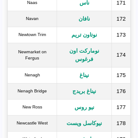
171
ناس
Naas
172
نافان
Navan
173
نوتاون تريم
Newtown Trim
نوماركت اون
Newmarket on
174
Fergus
فرغوس
175
نيناغ
Nenagh
176
نيناغ بريدج
Nenagh Bridge
177
نيو روس
New Ross
178
نيوكاسل ويست
Newcastle West