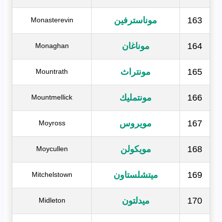
163
موناسترفين
Monasterevin
164
موناغان
Monaghan
165
مونتراث
Mountrath
166
مونتمليك
Mountmellick
167
مويروس
Moyross
168
مويكولن
Moycullen
169
ميتشلستاون
Mitchelstown
170
ميدلتون
Midleton