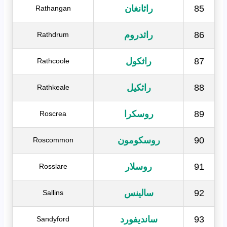
85
راثانغان
Rathangan
86
راثدروم
Rathdrum
87
راثكول
Rathcoole
88
راثكيل
Rathkeale
89
روسكرا
Roscrea
90
روسكومون
Roscommon
91
روسلار
Rosslare
92
سالينس
Sallins
93
سانديفورد
Sandyford