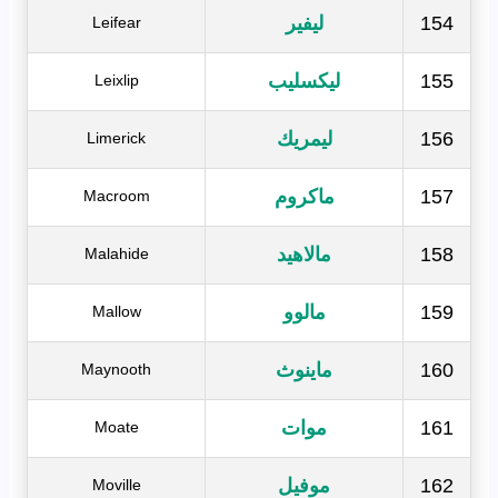
154
ليفير
Leifear
155
ليكسليب
Leixlip
156
ليمريك
Limerick
157
ماكروم
Macroom
158
مالاهيد
Malahide
159
مالوو
Mallow
160
ماينوث
Maynooth
161
موات
Moate
162
موفيل
Moville