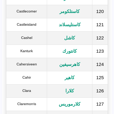
120
كاستلكومر
Castlecomer
121
كاستليسلاند
Castleisland
122
كاشل
Cashel
123
كانتورك
Kanturk
124
كاهرسيفين
Cahersiveen
125
كاهير
Cahir
126
كلارا
Clara
127
كلارموريس
Claremorris