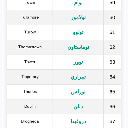
59
توام
Tuam
60
تولامور
Tullamore
61
تولوو
Tullow
62
توماستاون
Thomastown
63
توور
Tower
64
تيبراري
Tipperary
65
ثورلس
Thurles
66
دبلن
Dublin
67
دروغيدا
Drogheda