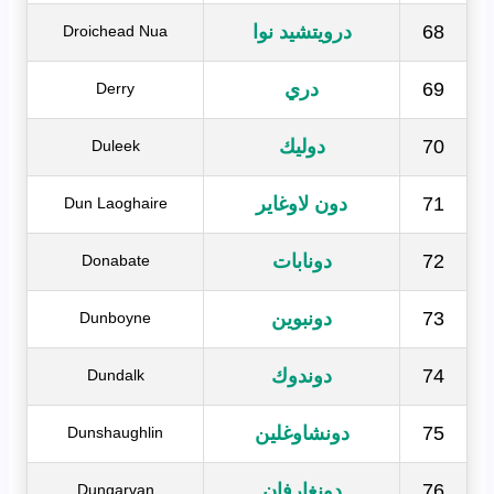
68
درويتشيد نوا
Droichead Nua
69
دري
Derry
70
دوليك
Duleek
71
دون لاوغاير
Dun Laoghaire
72
دونابات
Donabate
73
دونبوين
Dunboyne
74
دوندوك
Dundalk
75
دونشاوغلين
Dunshaughlin
76
دونغارفان
Dungarvan