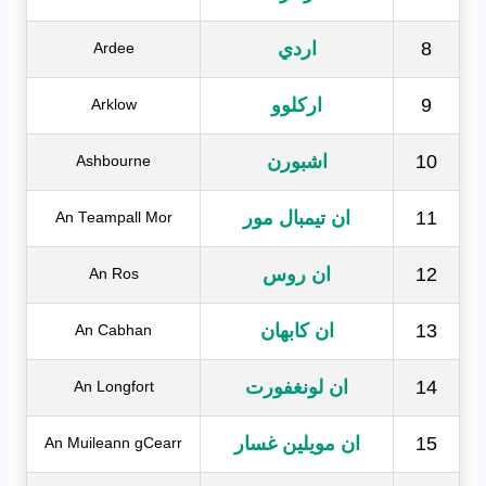
8
اردي
Ardee
9
اركلوو
Arklow
10
اشبورن
Ashbourne
11
ان تيمبال مور
An Teampall Mor
12
ان روس
An Ros
13
ان كابهان
An Cabhan
14
ان لونغفورت
An Longfort
15
ان مويلين غسار
An Muileann gCearr