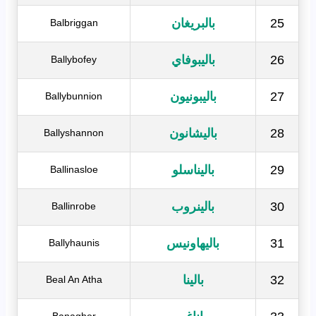
25
بالبريغان
Balbriggan
26
باليبوفاي
Ballybofey
27
باليبونيون
Ballybunnion
28
باليشانون
Ballyshannon
29
باليناسلو
Ballinasloe
30
بالينروب
Ballinrobe
31
باليهاونيس
Ballyhaunis
32
بالینا
Beal An Atha