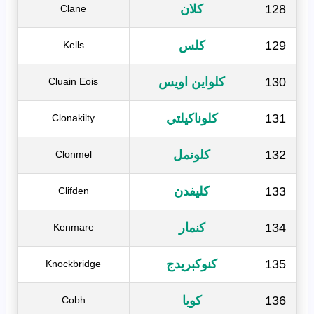
128
كلان
Clane
129
كلس
Kells
130
كلواين اويس
Cluain Eois
131
كلوناكيلتي
Clonakilty
132
كلونمل
Clonmel
133
كليفدن
Clifden
134
كنمار
Kenmare
135
كنوكبريدج
Knockbridge
136
كوبا
Cobh