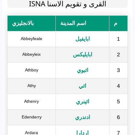
القرى و تقويم الاسنا ISNA
م
اسم المدينة
بالانجليزي
1
ابايفيل
Abbeyfeale
2
ابايليكس
Abbeyleix
3
اثبوي
Athboy
4
اثي
Athy
5
اثينري
Athenry
6
ادندري
Edenderry
7
اردارا
Ardara