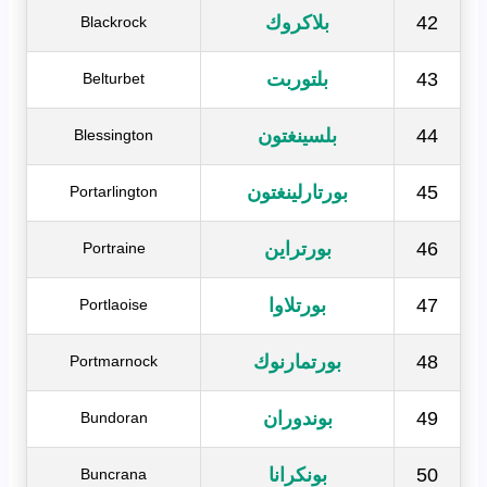
42
بلاكروك
Blackrock
43
بلتوربت
Belturbet
44
بلسينغتون
Blessington
45
بورتارلينغتون
Portarlington
46
بورتراين
Portraine
47
بورتلاوا
Portlaoise
48
بورتمارنوك
Portmarnock
49
بوندوران
Bundoran
50
بونكرانا
Buncrana