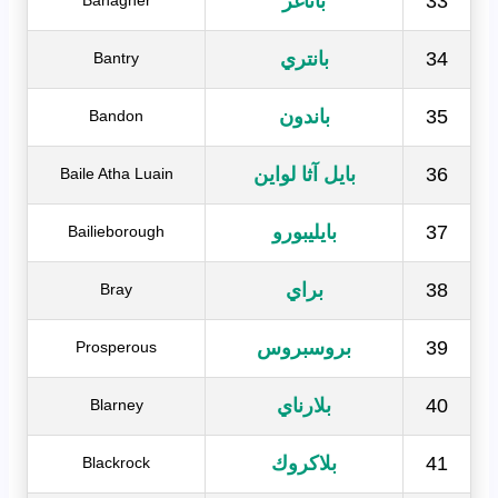
33
باناغر
Banagher
34
بانتري
Bantry
35
باندون
Bandon
36
بايل آثا لواين
Baile Atha Luain
37
بايليبورو
Bailieborough
38
براي
Bray
39
بروسبروس
Prosperous
40
بلارناي
Blarney
41
بلاكروك
Blackrock