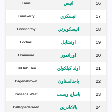
16
انيس
Ennis
17
انيسكري
Enniskerry
18
انيسكويرثي
Enniscorthy
19
اوتشايل
Eochaill
20
اورانمور
Oranmore
21
اولد كيلكولن
Old Kilcullen
22
باجنالستاون
Bagenalstown
23
باساج ويست
Passage West
24
بالاغادرين
Ballaghaderreen