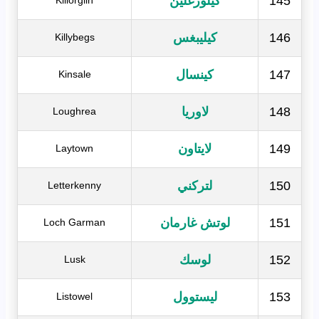
145
كيلورغلين
Killorglin
146
كيليبغس
Killybegs
147
كينسال
Kinsale
148
لاوريا
Loughrea
149
لايتاون
Laytown
150
لتركني
Letterkenny
151
لوتش غارمان
Loch Garman
152
لوسك
Lusk
153
ليستوول
Listowel