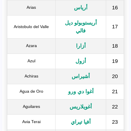
16
أرياس
Arias
أريستوبولو ديل
17
Aristobulo del Valle
فالي
18
أزارا
Azara
19
أزول
Azul
20
أشيراس
Achiras
21
أغوا دي ورو
Agua de Oro
22
أغويلاريس
Aguilares
23
أفيا تيراي
Avia Terai