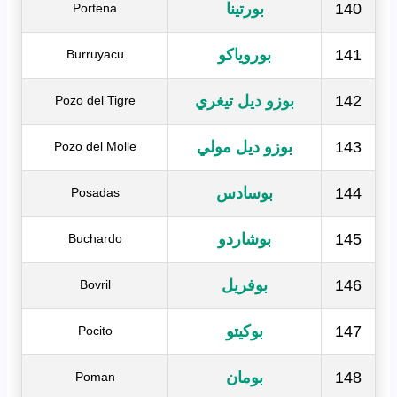
140
بورتينا
Portena
141
بوروياكو
Burruyacu
142
بوزو ديل تيغري
Pozo del Tigre
143
بوزو ديل مولي
Pozo del Molle
144
بوسادس
Posadas
145
بوشاردو
Buchardo
146
بوفريل
Bovril
147
بوكيتو
Pocito
148
بومان
Poman