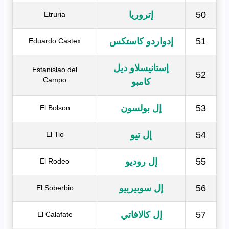
50
إتروريا
Etruria
51
إدواردو كاستكس
Eduardo Castex
إستانيسلاو ديل
Estanislao del
52
Campo
كامبو
53
إل بولسون
El Bolson
54
إل تيو
El Tio
55
إل روديو
El Rodeo
56
إل سوبيربيو
El Soberbio
57
إل كالافاتي
El Calafate