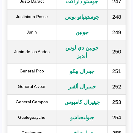
247
جوستو داراكت
Justo Daract
248
جوستينيانو بوس
Justiniano Posse
249
جونين
Junin
جونين دي لوس
250
Junin de los Andes
أنديز
251
جينرال بيكو
General Pico
252
جينيرال ألفير
General Alvear
253
جينيرال كامبوس
General Campos
254
جيوليجياشو
Gualeguaychu
255
جيوليجياشو
Gualeguay