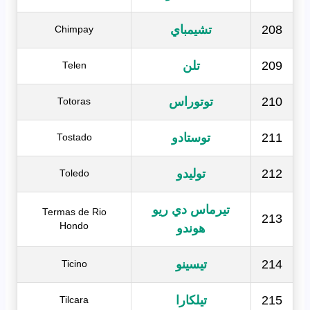
208
تشيمباي
Chimpay
209
تلن
Telen
210
توتوراس
Totoras
211
توستادو
Tostado
212
توليدو
Toledo
تيرماس دي ريو
Termas de Rio
213
Hondo
هوندو
214
تيسينو
Ticino
215
تيلكارا
Tilcara