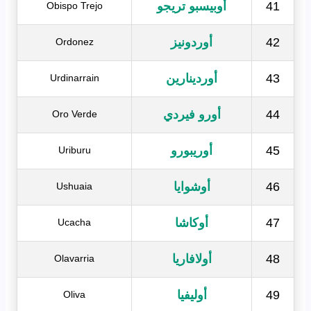
41
أوبيسبو تريجو
Obispo Trejo
42
أوردونيز
Ordonez
43
أوردينارين
Urdinarrain
44
أورو فيردي
Oro Verde
45
أوريبورو
Uriburu
46
أوشوايا
Ushuaia
47
أوكاشا
Ucacha
48
أولافاريا
Olavarria
49
أوليفيا
Oliva