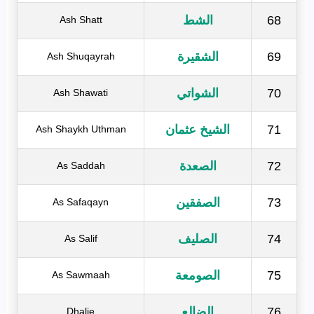
68
الشط
Ash Shatt
69
الشقيرة
Ash Shuqayrah
70
الشواتي
Ash Shawati
71
الشيخ عثمان
Ash Shaykh Uthman
72
الصعدة
As Saddah
73
الصفقين
As Safaqayn
74
الصليف
As Salif
75
الصومعة
As Sawmaah
76
الضالع
Dhalie