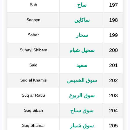
197
ساح
Sah
198
ساكاين
Saqayn
199
سحار
Sahar
200
سحيل شبام
Suhayl Shibam
201
سعيد
Said
202
سوق الخميس
Suq al Khamis
203
سوق الربوع
Suq ar Rabu
204
سوق سباح
Suq Sibah
205
سوق شمار
Suq Shamar