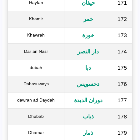
171
حيفان
Hayfan
172
خمر
Khamir
173
خورة
Khawrah
174
دار النصر
Dar an Nasr
175
دبا
dubah
176
دحسويس
Dahasuways
177
دوران الديدة
dawran ad Daydah
178
ذباب
Dhubab
179
ذمار
Dhamar