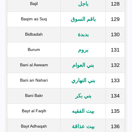
128
باجل
Bajil
129
باقم السوق
Baqim as Suq
130
بدبدة
Bidbadah
131
بروم
Burum
132
بني العوام
Bani al Awwam
133
بني النهاري
Bani an Nahari
134
بني بكر
Bani Bakr
135
بيت الفقيه
Bayt al Faqih
136
بيت عذاقة
Bayt Adhaqah