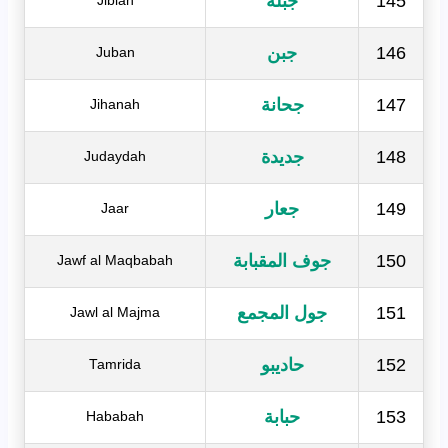
145
جبلة
Jiblah
146
جبن
Juban
147
جحانة
Jihanah
148
جديدة
Judaydah
149
جعار
Jaar
150
جوف المقبابة
Jawf al Maqbabah
151
جول المجمع
Jawl al Majma
152
حاديبو
Tamrida
153
حبابة
Hababah