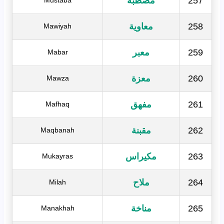
257
مصطبة
Mustaba
258
معاوية
Mawiyah
259
معبر
Mabar
260
معزة
Mawza
261
مفهق
Mafhaq
262
مقبنة
Maqbanah
263
مكيراس
Mukayras
264
ملاح
Milah
265
مناخة
Manakhah