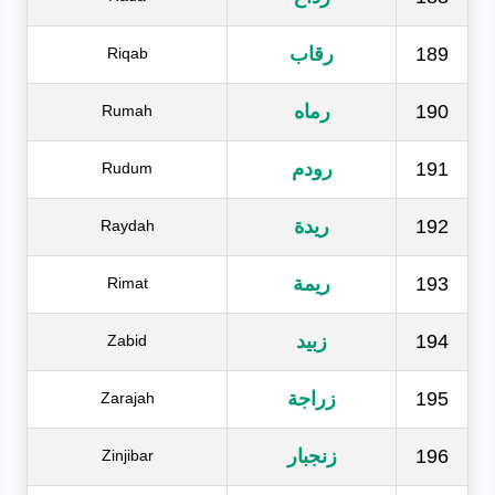
189
رقاب
Riqab
190
رماه
Rumah
191
رودم
Rudum
192
ريدة
Raydah
193
ريمة
Rimat
194
زبيد
Zabid
195
زراجة
Zarajah
196
زنجبار
Zinjibar