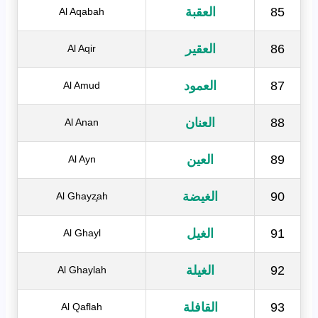
85
العقبة
Al Aqabah
86
العقير
Al Aqir
87
العمود
Al Amud
88
العنان
Al Anan
89
العين
Al Ayn
90
الغيضة
Al Ghayz̧ah
91
الغيل
Al Ghayl
92
الغيلة
Al Ghaylah
93
القافلة
Al Qaflah