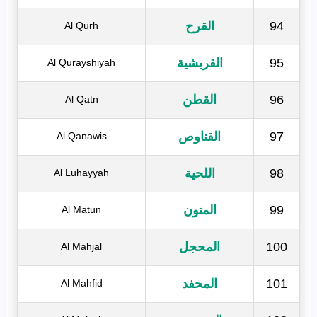
94
القرح
Al Qurh
95
القريشية
Al Qurayshiyah
96
القطن
Al Qatn
97
القناوص
Al Qanawis
98
اللحية
Al Luhayyah
99
المتون
Al Matun
100
المحجل
Al Mahjal
101
المحفد
Al Mahfid