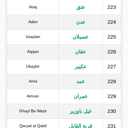
223
عتق
Ataq
224
عدن
Aden
225
عسيلان
Usaylan
226
عقان
Aqqan
227
عكيبر
Ukaybir
228
عمد
Amd
229
عمران
Amran
230
غيل باوزير
Ghayl Ba Wazir
231
قرية القابل
Qaryat al Qabil