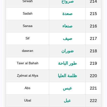
214
صرواح
Sirwah
215
صعدة
Sadah
216
صنعاء
Sanaa
217
صيف
Sif
218
ضوران
dawran
219
طور الباحة
Tawr al Bahah
220
ظلمة العليا
Z̧almat al Alya
221
عبس
Abs
222
عبل
Ubal