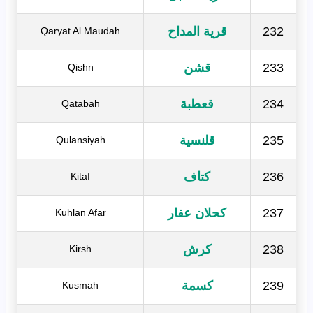
232
قرية المداح
Qaryat Al Maudah
233
قشن
Qishn
234
قعطبة
Qatabah
235
قلنسية
Qulansiyah
236
كتاف
Kitaf
237
كحلان عفار
Kuhlan Afar
238
كرش
Kirsh
239
كسمة
Kusmah