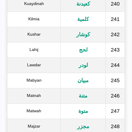
240
كعيدنة
Kuaydinah
241
كلمية
Kilmia
242
كوشار
Kushar
243
لحج
Lahij
244
لودر
Lawdar
245
مبيان
Mabyan
246
متنة
Matnah
247
متوة
Matwah
248
مجزر
Majzar