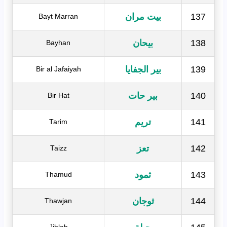
137
بيت مران
Bayt Marran
138
بيحان
Bayhan
139
بير الجفايا
Bir al Jafaiyah
140
بير حات
Bir Hat
141
تريم
Tarim
142
تعز
Taizz
143
ثمود
Thamud
144
ثوجان
Thawjan