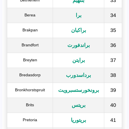
33
بثلهيم
Bethlehem
34
برا
Berea
35
براكبان
Brakpan
36
براندفورت
Brandfort
37
برايتن
Breyten
38
برداسدورب
Bredasdorp
39
برونخورستسبرويت
Bronkhorstspruit
40
بريتس
Brits
41
بريتوريا
Pretoria