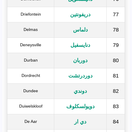
77
دريفونتين
Driefontein
78
دلماس
Delmas
79
دنايسفيل
Deneysville
80
دوربان
Durban
81
دوردرتشت
Dordrecht
82
دوندي
Dundee
83
دويولسكلوف
Duiwelskloof
84
دي ار
De Aar