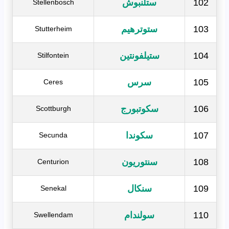
102
ستلنبوش
Stellenbosch
103
ستوترهيم
Stutterheim
104
ستيلفونتين
Stilfontein
105
سرس
Ceres
106
سكوتبورج
Scottburgh
107
سكوندا
Secunda
108
سنتوريون
Centurion
109
سنكال
Senekal
110
سولندام
Swellendam