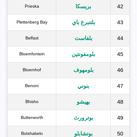
42
بريسكا
Prieska
43
بلتنبرغ باي
Plettenberg Bay
44
بلفاست
Belfast
45
بلومفونتين
Bloemfontein
46
بلومهوف
Bloemhof
47
بنوني
Benoni
48
بهيشو
Bhisho
49
بوترورث
Butterworth
50
بوتشابلو
Botshabelo