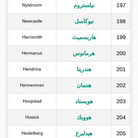
197
نيلستروم
Nylstroom
198
نيوكاسل
Newcastle
199
هاريسميث
Harrismith
200
هرمانوس
Hermanus
201
هندرينا
Hendrina
202
هننمان
Hennenman
203
هوبستاد
Hoopstad
204
هوويك
Howick
205
هيدلبرغ
Heidelberg