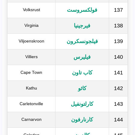
137
فولكسروست
Volksrust
138
فيرجينيا
Virginia
139
فيلجونسكرون
Viljoenskroon
140
فيليرس
Villiers
141
كاب تاون
Cape Town
142
كاثو
Kathu
143
كارلتونفيل
Carletonville
144
كارنارفون
Carnarvon