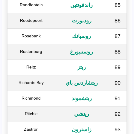
85
راندفونتين
Randfontein
86
رودبورت
Roodepoort
87
روسبانك
Rosebank
88
روستنبورغ
Rustenburg
89
ريتز
Reitz
90
ريتشاردس باي
Richards Bay
91
ريتشموند
Richmond
92
ريتشي
Ritchie
93
زاسترون
Zastron