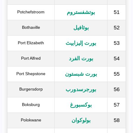
51
بوتشفستروم
Potchefstroom
52
بوثافيل
Bothaville
53
بورت إليزابيث
Port Elizabeth
54
بورت الفرد
Port Alfred
55
بورت شبستون
Port Shepstone
56
بورجرسدورب
Burgersdorp
57
بوكسبورغ
Boksburg
58
بولوكوان
Polokwane