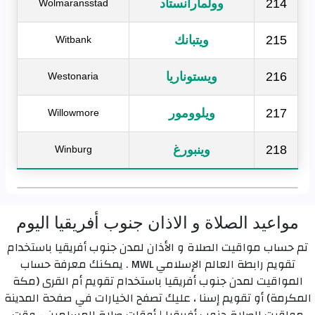
214
وولمارانستاد
Wolmaransstad
215
ويتبانك
Witbank
216
ويستوناريا
Westonaria
217
ويلوومور
Willowmore
218
وينبورغ
Winburg
مواعيد الصلاة و الاذان جنوب أفريقيا اليوم
تم حساب مواقيت الصلاة و الأذان لمدن جنوب أفريقيا باستخدام
تقويم رابطة العالم الإسلامي MWL . يمكنك معرفة حساب
المواقيت لمدن جنوب أفريقيا باستخدام تقويم أم القرى (مكة
المكرمة) أو تقويم إسنا ، عليك تصفح الخيارات في صفحة المدينة
مواقيت الصلاة جنوب أفريقيا | أوقات صلاة المسلمين - وقت