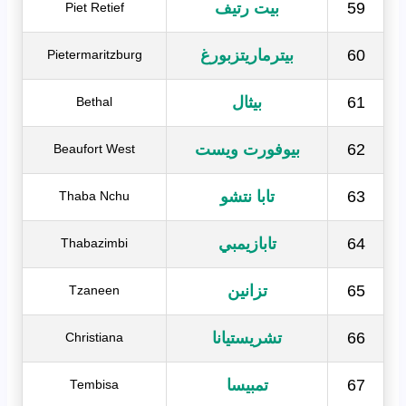
59
بيت رتيف
Piet Retief
60
بيترماريتزبورغ
Pietermaritzburg
61
بيثال
Bethal
62
بيوفورت ويست
Beaufort West
63
تابا نتشو
Thaba Nchu
64
تابازيمبي
Thabazimbi
65
تزانين
Tzaneen
66
تشريستيانا
Christiana
67
تمبيسا
Tembisa