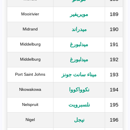
189
مويريفير
Mooirivier
190
ميدراند
Midrand
191
ميدلبورغ
Middelburg
192
ميدلبورغ
Middelburg
193
ميناء سانت جونز
Port Saint Johns
194
نكوواكووا
Nkowakowa
195
نلسبرويت
Nelspruit
196
نيجل
Nigel