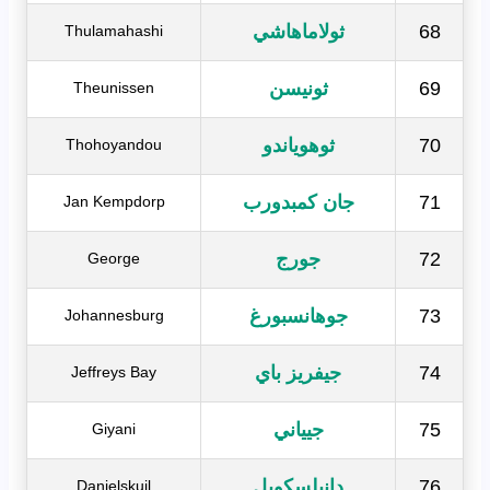
68
ثولاماهاشي
Thulamahashi
69
ثونيسن
Theunissen
70
ثوهوياندو
Thohoyandou
71
جان كمبدورب
Jan Kempdorp
72
جورج
George
73
جوهانسبورغ
Johannesburg
74
جيفريز باي
Jeffreys Bay
75
جيياني
Giyani
76
دانيلسكويل
Danielskuil