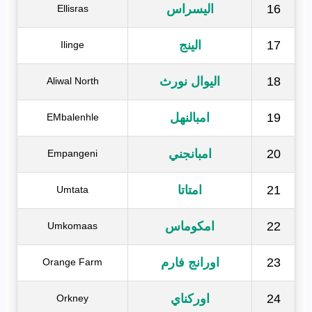
16
اليسراس
Ellisras
17
الينج
Ilinge
18
اليوال نورث
Aliwal North
19
امبالنهل
EMbalenhle
20
امبانجني
Empangeni
21
امتاتا
Umtata
22
امكوماس
Umkomaas
23
اورانج فارم
Orange Farm
24
اوركناي
Orkney