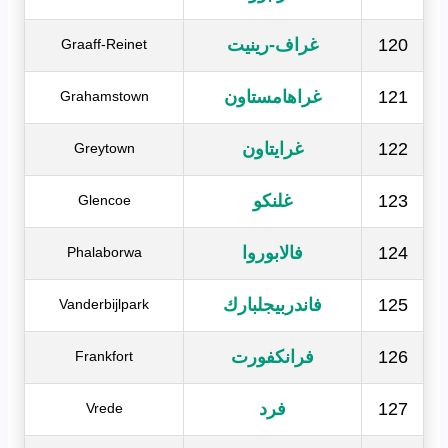
120
غراف-رينيت
Graaff-Reinet
121
غراهامستاون
Grahamstown
122
غرايتاون
Greytown
123
غلنكو
Glencoe
124
فالابوروا
Phalaborwa
125
فاندربيجلبارك
Vanderbijlpark
126
فرانكفورت
Frankfort
127
فرد
Vrede