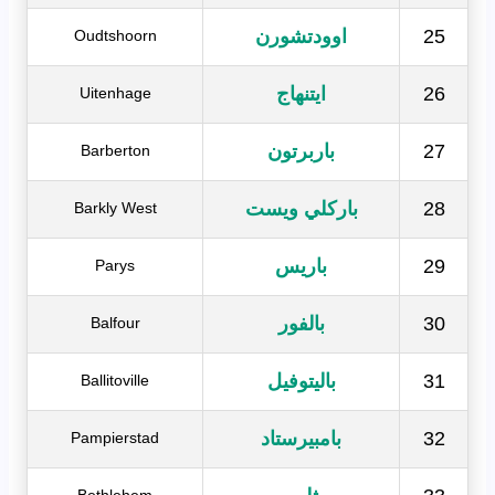
25
اوودتشورن
Oudtshoorn
26
ايتنهاج
Uitenhage
27
باربرتون
Barberton
28
باركلي ويست
Barkly West
29
باريس
Parys
30
بالفور
Balfour
31
باليتوفيل
Ballitoville
32
بامبيرستاد
Pampierstad