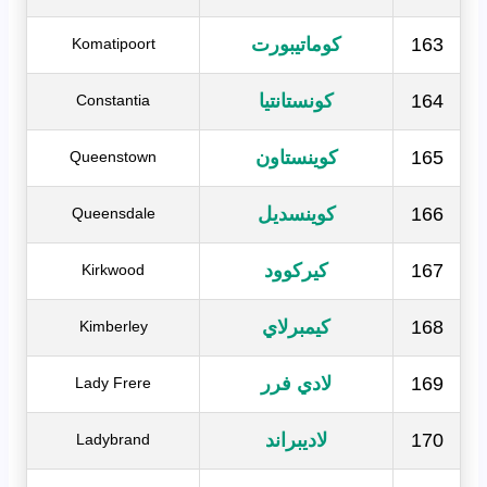
163
كوماتيبورت
Komatipoort
164
كونستانتيا
Constantia
165
كوينستاون
Queenstown
166
كوينسديل
Queensdale
167
كيركوود
Kirkwood
168
كيمبرلاي
Kimberley
169
لادي فرر
Lady Frere
170
لاديبراند
Ladybrand