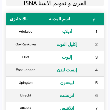
القرى و تقويم الاسنا ISNA
م
اسم المدينة
بالانجليزي
1
أديلايد
Adelaide
2
إكليل التوت
Ga-Rankuwa
3
إليوت
Elliot
4
إيست لندن
East London
5
ابينغتون
Upington
6
اترتشت
Utrecht
7
اتلانتيس
Atlantis