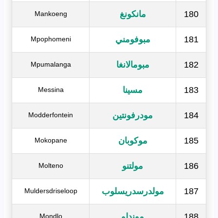
180
مانكونغ
Mankoeng
181
مبوفومني
Mpophomeni
182
مبومالانغا
Mpumalanga
183
مسينا
Messina
184
مودرفونتين
Modderfontein
185
موكوبان
Mokopane
186
مولتنو
Molteno
187
مولدرسدريسلوب
Muldersdriseloop
188
موندلو
Mondlo