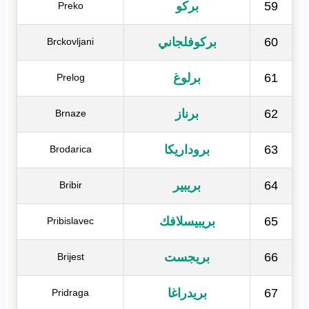
59
بركو
Preko
60
بركوفلجاني
Brckovljani
61
برلوغ
Prelog
62
برناز
Brnaze
63
بروداريكا
Brodarica
64
بريبير
Bribir
65
بريبيسلافك
Pribislavec
66
بريجست
Brijest
67
بريدراغا
Pridraga