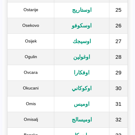
25
اوستاريج
Ostarije
26
اوسكوفو
Osekovo
27
اوسيجك
Osijek
28
اوغولين
Ogulin
29
اوفكارا
Ovcara
30
اوكوكاني
Okucani
31
اوميس
Omis
32
اوميسالج
Omisalj