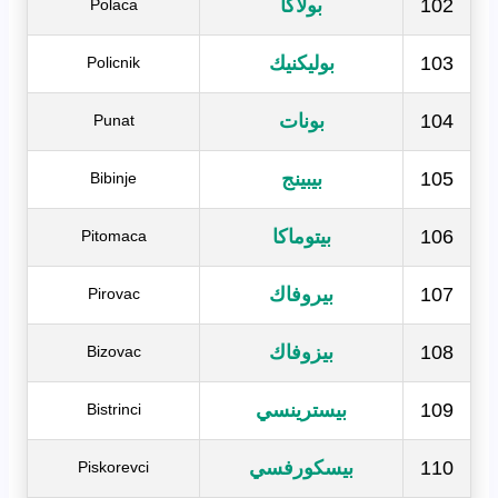
102
بولاكا
Polaca
103
بوليكنيك
Policnik
104
بونات
Punat
105
بيبينج
Bibinje
106
بيتوماكا
Pitomaca
107
بيروفاك
Pirovac
108
بيزوفاك
Bizovac
109
بيسترينسي
Bistrinci
110
بيسكورفسي
Piskorevci