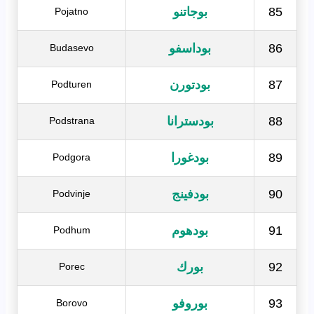
85
بوجاتنو
Pojatno
86
بوداسفو
Budasevo
87
بودتورن
Podturen
88
بودسترانا
Podstrana
89
بودغورا
Podgora
90
بودفينج
Podvinje
91
بودهوم
Podhum
92
بورك
Porec
93
بوروفو
Borovo