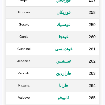
257
غورجاني
Gorjani
258
غوريكان
Gorican
259
غوسبيك
Gospic
260
غونجا
Gunja
261
غوندينسي
Gundinci
262
غيسنيس
Jesenice
263
فارازدين
Varazdin
264
فازانا
Fazana
265
فالبوفو
Valpovo