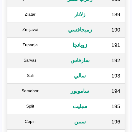
189
زلاتار
Zlatar
190
زميجافسي
Zmijavci
191
زوبانجا
Zupanja
192
سارفاس
Sarvas
193
سالي
Sali
194
ساموبور
Samobor
195
سبليت
Split
196
سبين
Cepin