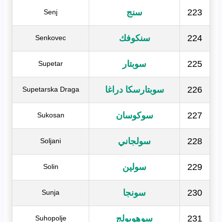
223
سنج
Senj
224
سنكوفك
Senkovec
225
سوبتار
Supetar
226
سوبتارسكا دراغا
Supetarska Draga
227
سوكوسان
Sukosan
228
سولجاني
Soljani
229
سولين
Solin
230
سونجا
Sunja
231
سوهوبولج
Suhopolje