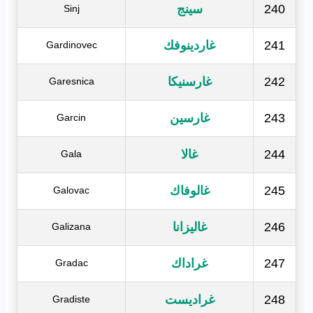
240
سينج
Sinj
241
غاردينوفك
Gardinovec
242
غارسنيكا
Garesnica
243
غارسين
Garcin
244
غالا
Gala
245
غالوفاك
Galovac
246
غاليزانا
Galizana
247
غراداك
Gradac
248
غراديست
Gradiste