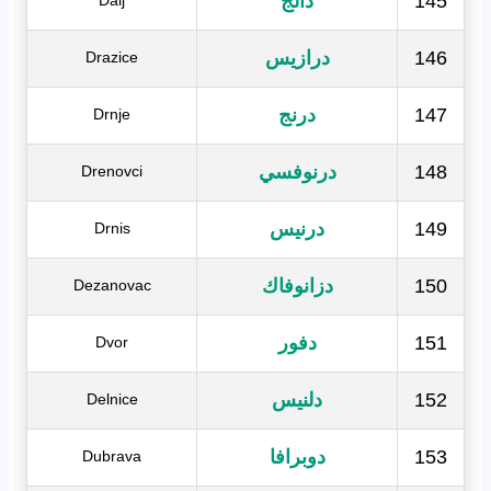
145
دالج
Dalj
146
درازيس
Drazice
147
درنج
Drnje
148
درنوفسي
Drenovci
149
درنيس
Drnis
150
دزانوفاك
Dezanovac
151
دفور
Dvor
152
دلنيس
Delnice
153
دوبرافا
Dubrava