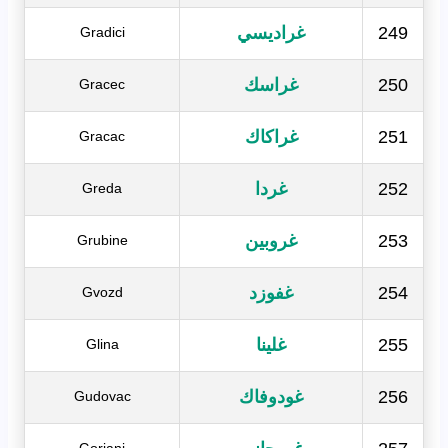
249
غراديسي
Gradici
250
غراسك
Gracec
251
غراكاك
Gracac
252
غردا
Greda
253
غروبين
Grubine
254
غفوزد
Gvozd
255
غلينا
Glina
256
غودوفاك
Gudovac