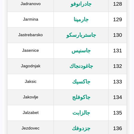
128
جادرانوفو
Jadranovo
129
جارمينا
Jarmina
130
جاستربارسكو
Jastrebarsko
131
جاسنيس
Jasenice
132
جاغودنجاك
Jagodnjak
133
جاكسيك
Jaksic
134
جاكوفلج
Jakovlje
135
جالزابت
Jalzabet
136
جزدوفك
Jezdovec