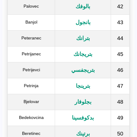
42
بالوفك
Palovec
43
بانجول
Banjol
44
بترانك
Peteranec
45
بتريجانك
Petrijanec
46
بتريجفسي
Petrijevci
47
بترينجا
Petrinja
48
بجلوفار
Bjelovar
49
بدكوفسينا
Bedekovcina
50
برتينك
Beretinec