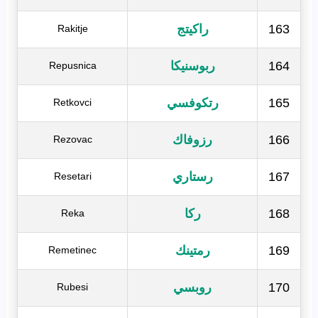
163
راكيتج
Rakitje
164
ربوسنيكا
Repusnica
165
رتكوفسي
Retkovci
166
رزوفاك
Rezovac
167
رستاري
Resetari
168
ركا
Reka
169
رمتينك
Remetinec
170
روبسي
Rubesi