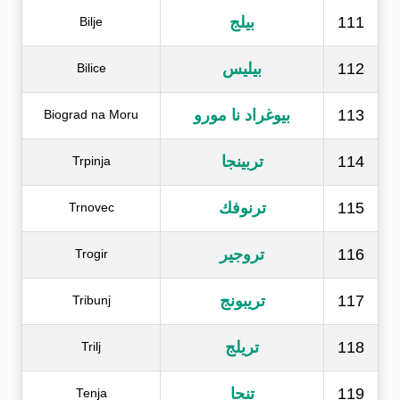
111
بيلج
Bilje
112
بيليس
Bilice
113
بيوغراد نا مورو
Biograd na Moru
114
تربينجا
Trpinja
115
ترنوفك
Trnovec
116
تروجير
Trogir
117
تريبونج
Tribunj
118
تريلج
Trilj
119
تنجا
Tenja