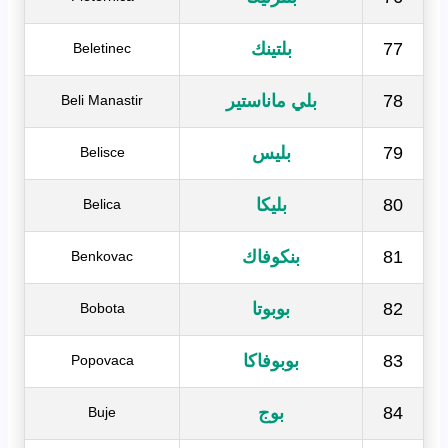
77
بلتينك
Beletinec
78
بلي ماناستير
Beli Manastir
79
بليس
Belisce
80
بليكا
Belica
81
بنكوفاك
Benkovac
82
بوبوتا
Bobota
83
بوبوفاكا
Popovaca
84
بوج
Buje