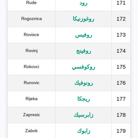
171
رود
Rude
172
روغوزنيكا
Rogoznica
173
روفيس
Rovisce
174
روفينج
Rovinj
175
روكوفسي
Rokovci
176
رونوفيك
Runovic
177
ريجكا
Rijeka
178
زابرسيك
Zapresic
179
زابوك
Zabok