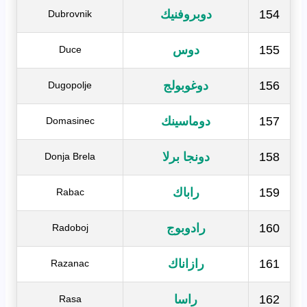
154
دوبروفنيك
Dubrovnik
155
دوس
Duce
156
دوغوبولج
Dugopolje
157
دوماسينك
Domasinec
158
دونجا برلا
Donja Brela
159
راباك
Rabac
160
رادوبوج
Radoboj
161
رازاناك
Razanac
162
راسا
Rasa