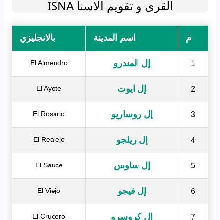
القرى و تقويم الاسنا ISNA
م
اسم المدينة
بالانجليزي
1
إل المندرو
El Almendro
2
إل ايوت
El Ayote
3
إل روساريو
El Rosario
4
إل ريلجو
El Realejo
5
إل ساوس
El Sauce
6
إل فيجو
El Viejo
7
إل كروسرو
El Crucero