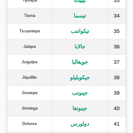
33
تيبيتابا
Tipitapa
34
تيسما
Tisma
35
تيكوانتب
Ticuantepe
36
جالابا
Jalapa
37
جويغالبا
Juigalpa
38
جيكويليلو
Jiquilillo
39
جينوتب
Jinotepe
40
جينوتغا
Jinotega
41
دولورس
Dolores