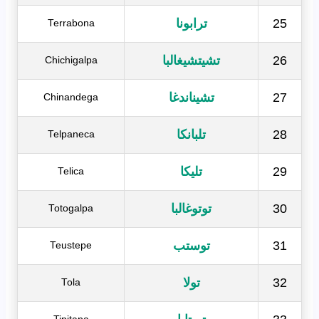
25
ترابونا
Terrabona
26
تشيتشيغالبا
Chichigalpa
27
تشيناندغا
Chinandega
28
تلبانكا
Telpaneca
29
تليكا
Telica
30
توتوغالبا
Totogalpa
31
توستب
Teustepe
32
تولا
Tola