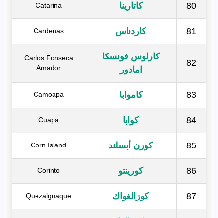
80
كاتارينا
Catarina
81
كاردناس
Cardenas
كارلوس فونسكا
Carlos Fonseca
82
Amador
امادور
83
كاموابا
Camoapa
84
كوابا
Cuapa
85
كورن أيسلند
Corn Island
86
كورينتو
Corinto
87
كوزالغواك
Quezalguaque