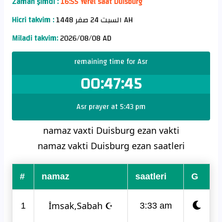
Zaman şimdi :
16:55 Yerel saat Duisburg
Hicri takvim :
السبت 24 صفر 1448 AH
Miladi takvim:
2026/08/08 AD
remaining time for Asr
00:47:45
Asr prayer at 5:43 pm
namaz vaxti Duisburg ezan vakti
namaz vakti Duisburg ezan saatleri
#
namaz
saatleri
G
İmsak,Sabah ☪
1
3:33 am