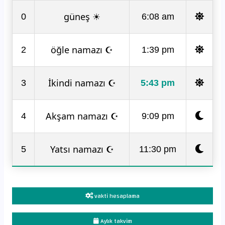
güneş ☀
0
6:08 am
öğle namazı ☪
2
1:39 pm
İkindi namazı ☪
3
5:43 pm
Akşam namazı ☪
4
9:09 pm
Yatsı namazı ☪
5
11:30 pm
vakti hesaplama
Aylık takvim