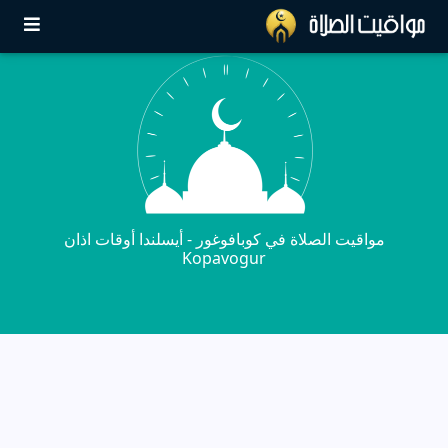
مواقيت الصلاة في كوبافوغور - أيسلندا أوقات اذان
Kopavogur