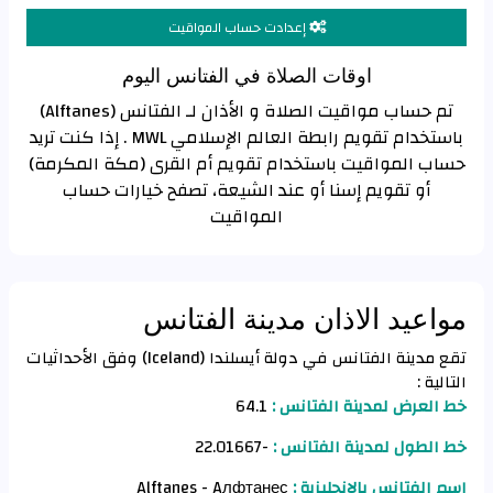
إعدادت حساب المواقيت
اوقات الصلاة في الفتانس اليوم
تم حساب مواقيت الصلاة و الأذان لـ الفتانس (Alftanes)
باستخدام تقويم رابطة العالم الإسلامي MWL . إذا كنت تريد
حساب المواقيت باستخدام تقويم أم القرى (مكة المكرمة)
أو تقويم إسنا أو عند الشيعة، تصفح خيارات حساب
المواقيت
مواعيد الاذان مدينة الفتانس
تقع مدينة الفتانس في دولة أيسلندا (Iceland) وفق الأحداثيات
التالية :
خط العرض لمدينة الفتانس :
64.1
خط الطول لمدينة الفتانس :
-22.01667
اسم الفتانس بالانجليزية :
Alftanes - Aлфтанес