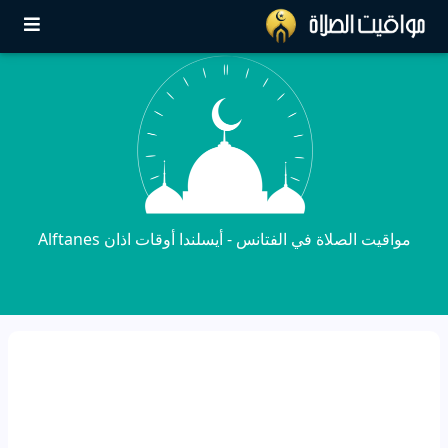
مواقيت الصلاة في الفتانس - أيسلندا أوقات اذان Alftanes