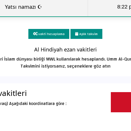
Yatsı namazı ☪
8:22 
vakti hesaplama
Aylık takvim
Al Hindiyah ezan vakitleri
eri İslam dünyası birliği MWL kullanılarak hesaplandı. Umm Al-Qu
Takvimini istiyorsanız, seçeneklere göz atın
akitleri
Iraq) Aşağıdaki koordinatlara göre :