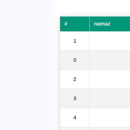
#
namaz
1
0
2
3
4