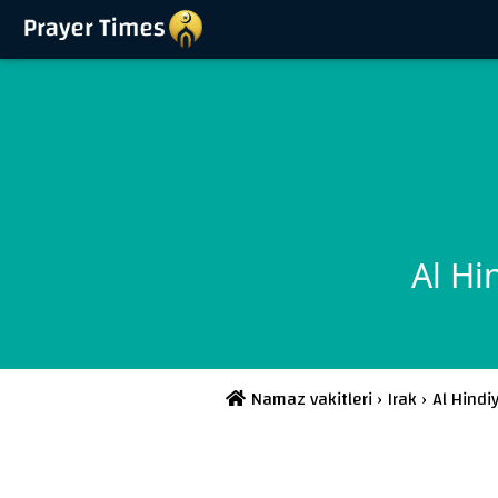
Al Hi
Namaz vakitleri
›
Irak
›
Al Hindi