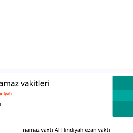
amaz vakitleri
ndiyah
ا AH
namaz vaxti Al Hindiyah ezan vakti