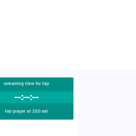
remaining time for Fajr
--:--:--
Fajr prayer at 3:50 am