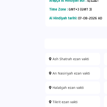
Arapça Al Hindiyah adı :
الهندية
Time Zone :
GMT+3 (GMT 3)
Al Hindiyah tarihi:
07-08-2026 AD
Ash Shatrah ezan vakti
An Nasiriyah ezan vakti
Halabjah ezan vakti
Tikrit ezan vakti