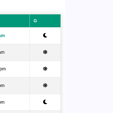
G
am
am
 pm
pm
pm