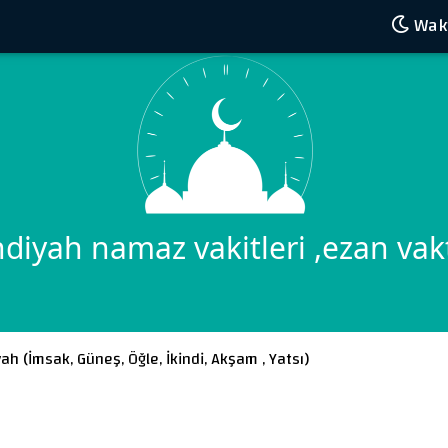
Wakt
ndiyah namaz vakitleri ,ezan vakt
yah (
İmsak
,
Güneş
,
Öğle
,
İkindi
,
Akşam
,
Yatsı
)