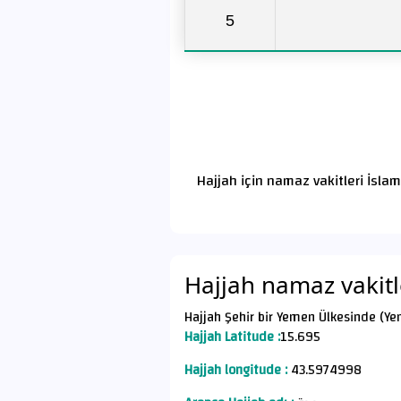
5
Hajjah için namaz vakitleri İsla
Hajjah namaz vakitl
Hajjah Şehir bir Yemen Ülkesinde (Ye
Hajjah Latitude :
15.695
Hajjah longitude :
43.5974998