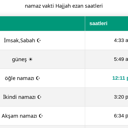
namaz vakti Hajjah ezan saatleri
saatleri
İmsak,Sabah ☪
4:33 
güneş ☀
5:49 
öğle namazı ☪
12:11
İkindi namazı ☪
3:20 
Akşam namazı ☪
6:34 