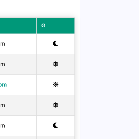
G
am
am
 pm
pm
pm