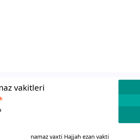
az vakitleri
ah
ا AH
namaz vaxti Hajjah ezan vakti