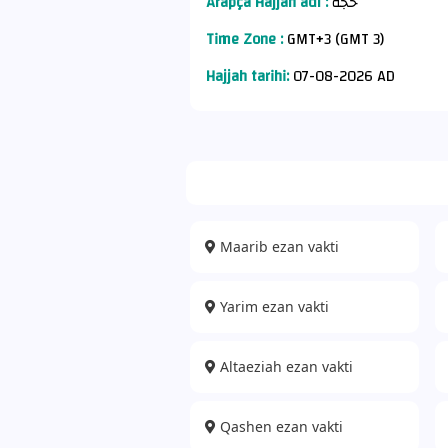
Arapça Hajjah adı :
حجة
Time Zone :
GMT+3 (GMT 3)
Hajjah tarihi:
07-08-2026 AD
Maarib ezan vakti
Yarim ezan vakti
Altaeziah ezan vakti
Qashen ezan vakti