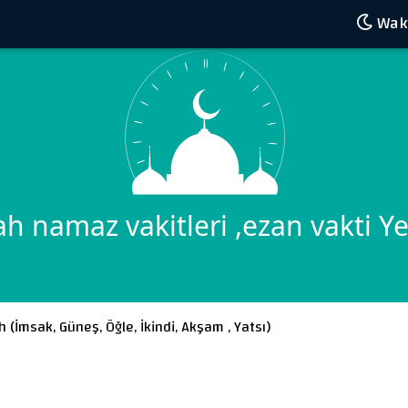
Wakt
ah namaz vakitleri ,ezan vakti 
h (
İmsak
,
Güneş
,
Öğle
,
İkindi
,
Akşam
,
Yatsı
)