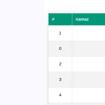
#
namaz
1
0
2
3
4