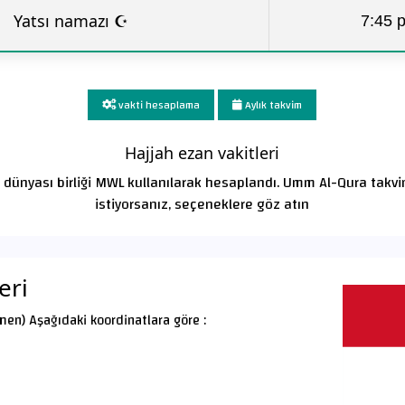
Yatsı namazı ☪
7:45 
vakti hesaplama
Aylık takvim
Hajjah ezan vakitleri
m dünyası birliği MWL kullanılarak hesaplandı. Umm Al-Qura takv
istiyorsanız, seçeneklere göz atın
eri
men) Aşağıdaki koordinatlara göre :