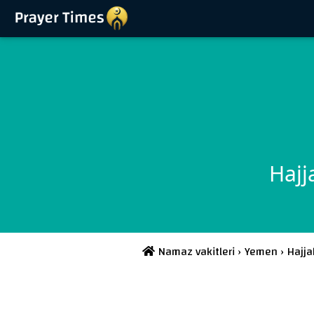
Hajj
Namaz vakitleri
›
Yemen
›
Hajja