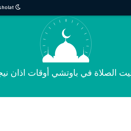
Waktu sholat
يت الصلاة في باوتشي أوقات اذان نيجي