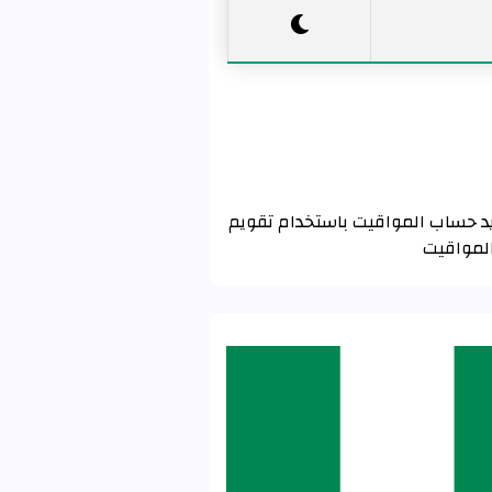
ـ باوتشي باستخدام تقويم رابطة العالم الإسلامي MWL . إذا كنت تريد حساب المواقيت باستخدام تقويم
المواقيت