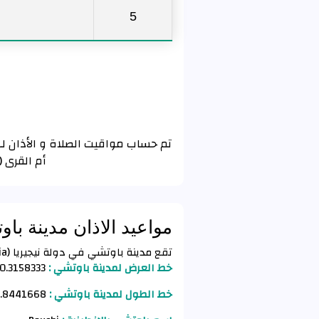
5
أم القرى 
مواعيد الاذان مدينة با
تقع مدينة باوتشي في دولة نيجيريا (Nigeria) وفق الأحداثيات التالية :
خط العرض لمدينة باوتشي :
0.3158333
خط الطول لمدينة باوتشي :
9.8441668