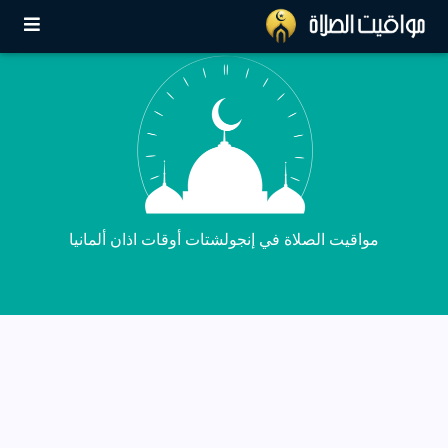
مواقيت الصلاة في إنجولشتات أوقات اذان ألمانيا