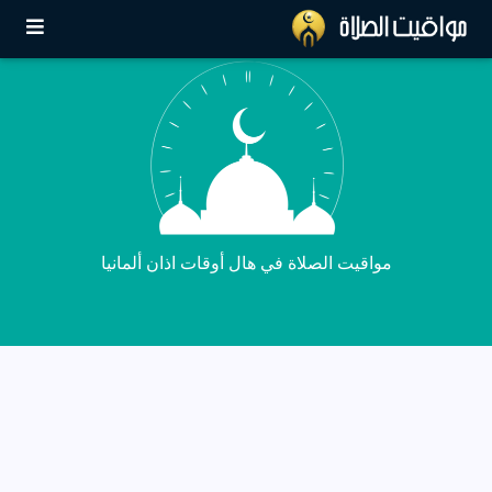
مواقيت الصلاة في هال أوقات اذان ألمانيا