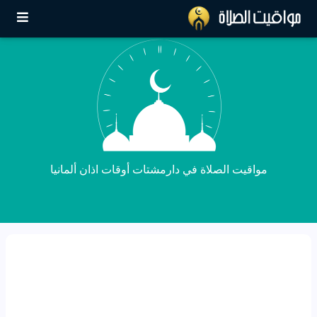
مواقيت الصلاة في دارمشتات أوقات اذان ألمانيا