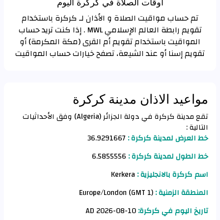
اوقات الصلاة في كركرة اليوم
تم حساب مواقيت الصلاة و الأذان لـ كركرة باستخدام
تقويم رابطة العالم الإسلامي MWL . إذا كنت تريد حساب
المواقيت باستخدام تقويم أم القرى (مكة المكرمة) أو
تقويم إسنا أو عند الشيعة، تصفح خيارات حساب المواقيت
مواعيد الاذان مدينة كركرة
تقع مدينة كركرة في دولة الجزائر (Algeria) وفق الأحداثيات
التالية :
خط العرض لمدينة كركرة :
36.9291667
خط الطول لمدينة كركرة :
6.5855556
اسم كركرة بالانجليزية :
Kerkera
المنطقة الزمنية :
Europe/London (GMT 1)
تاريخ اليوم في كركرة:
10-08-2026 AD