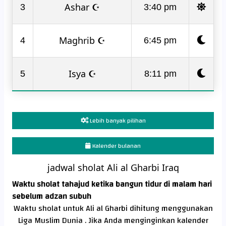
Ashar ☪
3
3:40 pm
Maghrib ☪
4
6:45 pm
Isya ☪
5
8:11 pm
Lebih banyak pilihan
Kalender bulanan
jadwal sholat Ali al Gharbi Iraq
Waktu sholat tahajud ketika bangun tidur di malam hari
sebelum adzan subuh
Waktu sholat untuk Ali al Gharbi dihitung menggunakan
Liga Muslim Dunia . Jika Anda menginginkan kalender