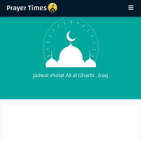
jadwal sholat Ali al Gharbi , Iraq