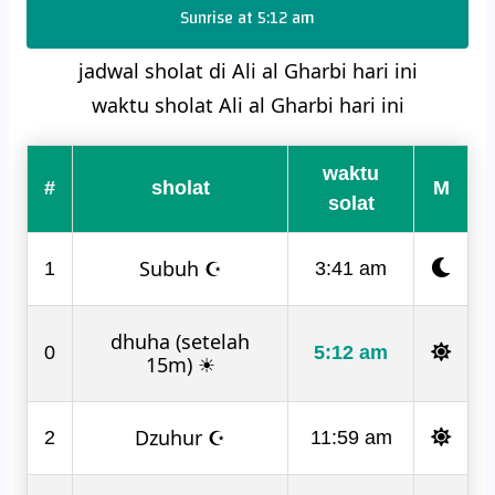
Sunrise at 5:12 am
jadwal sholat di Ali al Gharbi hari ini
waktu sholat Ali al Gharbi hari ini
waktu
#
sholat
M
solat
Subuh ☪
1
3:41 am
dhuha (setelah
0
5:12 am
15m) ☀
Dzuhur ☪
2
11:59 am