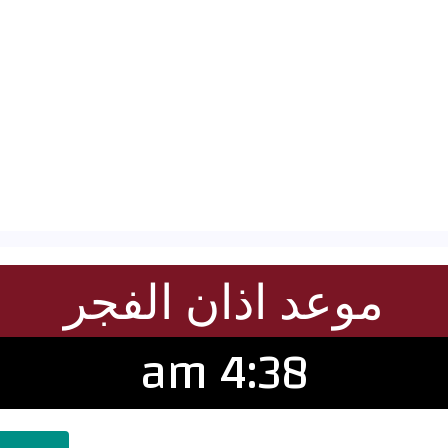
موعد اذان الفجر
4:38 am