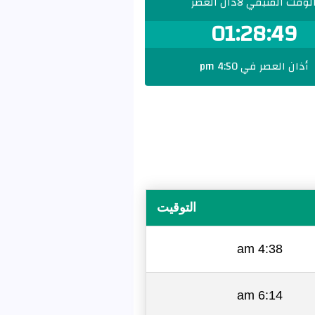
لوقت المتبقي لأذان العصر
01:28:48
أذان العصر في 4:50 pm
التوقيت
4:38 am
6:14 am