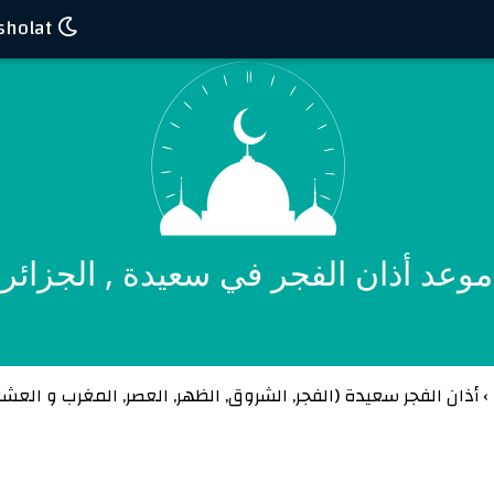
Waktu sholat
موعد أذان الفجر في سعيدة , الجزائر
›
أذان الفجر سعيدة (
الفجر
,
الشروق
,
الظهر
,
العصر
,
المغرب
و
العشا