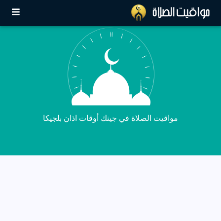
مواقيت الصلاة في جينك أوقات اذان بلجيكا