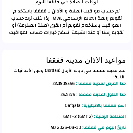
اوقات الصلاة في قفقفا اليوم
تم حساب مواقيت الصلاة و الأذان لـ قفقفا باستخدام
تقويم رابطة العالم الإسلامي MWL . إذا كنت تريد حساب
المواقيت باستخدام تقويم أم القرى (مكة المكرمة) أو
تقويم إسنا أو عند الشيعة، تصفح خيارات حساب المواقيت
مواعيد الاذان مدينة قفقفا
تقع مدينة قفقفا في دولة الأردن (Jordan) وفق الأحداثيات
التالية :
خط العرض لمدينة قفقفا :
32.3505556
خط الطول لمدينة قفقفا :
35.9375
اسم قفقفا بالانجليزية :
Qafqafa
المنطقة الزمنية :
GMT+2 (GMT 2)
تاريخ اليوم في قفقفا:
10-08-2026 AD