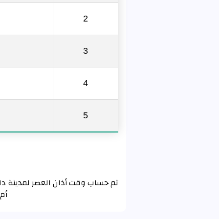
2
3
4
5
أم