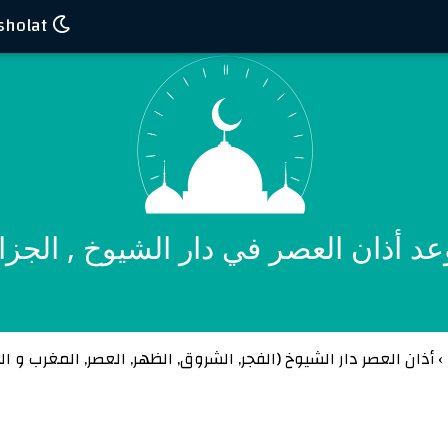
Waktu sholat
د أذان العصر في دار الشيوخ , الجزا
›
أذان العصر دار الشيوخ (
الفجر
,
الشروق
,
الظهر
,
العصر
,
المغرب
و
ال