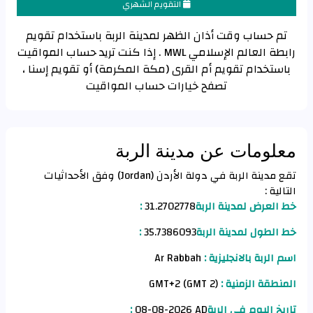
التقويم الشهري
تم حساب وقت أذان الظهر لمدينة الربة‎ باستخدام تقويم
رابطة العالم الإسلامي MWL . إذا كنت تريد حساب المواقيت
باستخدام تقويم أم القرى (مكة المكرمة) أو تقويم إسنا ،
تصفح خيارات حساب المواقيت
معلومات عن مدينة الربة‎
تقع مدينة الربة‎ في دولة الأردن (Jordan) وفق الأحداثيات
التالية :
خط العرض لمدينة الربة‎ :
31.2702778
خط الطول لمدينة الربة‎ :
35.7386093
اسم الربة‎ بالانجليزية :
Ar Rabbah
المنطقة الزمنية :
GMT+2 (GMT 2)
تاريخ اليوم في الربة‎:
08-08-2026 AD