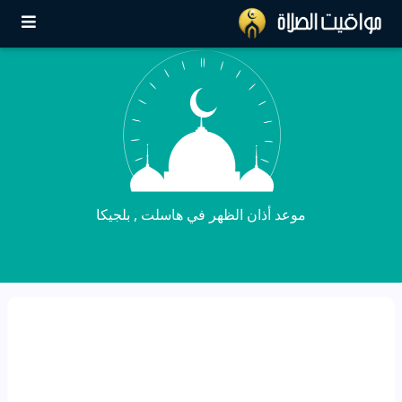
موعد أذان الظهر في هاسلت , بلجيكا