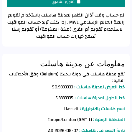
التقويم الشهري
تم حساب وقت أذان الظهر لمدينة هاسلت باستخدام تقويم
رابطة العالم الإسلامي MWL . إذا كنت تريد حساب المواقيت
باستخدام تقويم أم القرى (مكة المكرمة) أو تقويم إسنا ،
تصفح خيارات حساب المواقيت
معلومات عن مدينة هاسلت
تقع مدينة هاسلت في دولة بلجيكا (Belgium) وفق الأحداثيات
التالية :
خط العرض لمدينة هاسلت :
50.9333333
خط الطول لمدينة هاسلت :
5.3333335
اسم هاسلت بالانجليزية :
Hasselt
المنطقة الزمنية :
Europe/London (GMT 1)
تاريخ اليوم في هاسلت :
07-08-2026 AD