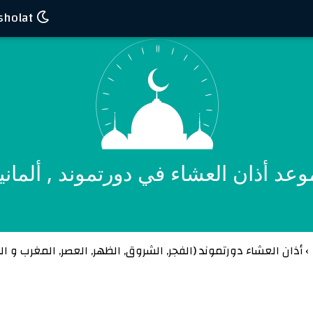
Waktu sholat
وعد أذان العشاء في دورتموند , ألمانيا
›
أذان العشاء دورتموند (
الفجر
,
الشروق
,
الظهر
,
العصر
,
المغرب
و
ال