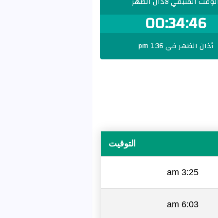
لوقت المتبقي لأذان الظهر
00:34:45
أذان الظهر في 1:36 pm
التوقيت
3:25 am
6:03 am