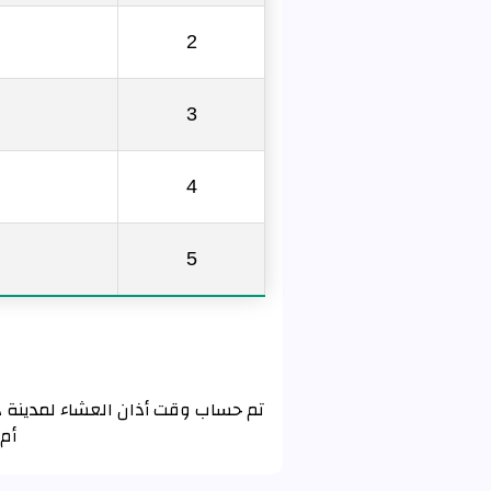
2
3
4
5
أم