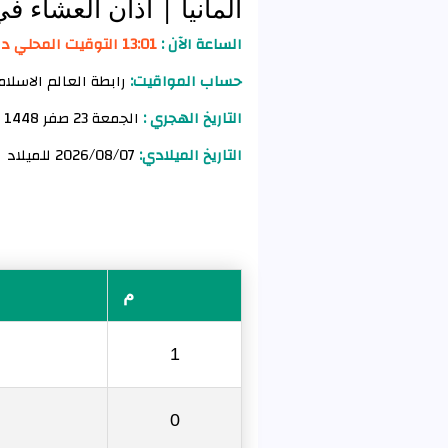
ألمانيا
| أذان العشاء في
الساعة الآن :
13:01 التوقيت المحلي دورتموند
حساب المواقيت:
رابطة العالم الاسلام
التاريخ الهجري :
الجمعة 23 صفر 1448 للهجرة
التاريخ الميلادي:
2026/08/07 للميلاد
م
1
0