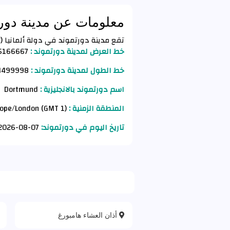
معلومات عن مدينة دور
تقع مدينة دورتموند في دولة ألمانيا (Germany) وفق الأحداثيات التالية :
خط العرض لمدينة دورتموند :
.5166667
خط الطول لمدينة دورتموند :
7.4499998
اسم دورتموند بالانجليزية :
Dortmund
المنطقة الزمنية :
Europe/London (GMT 1)
تاريخ اليوم في دورتموند:
07-08-2026 AD
أذان العشاء هامبورغ