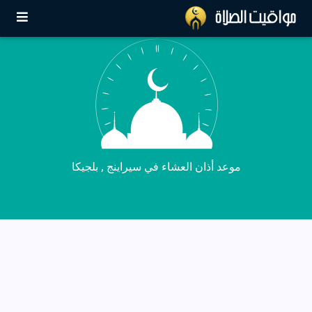
موعد أذان العشاء في سيراينج , بلجيكا