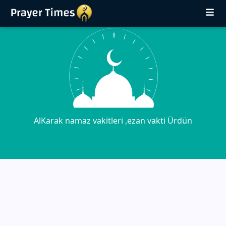
AlKarak namaz vakitleri ,ezan vakti Ürdün