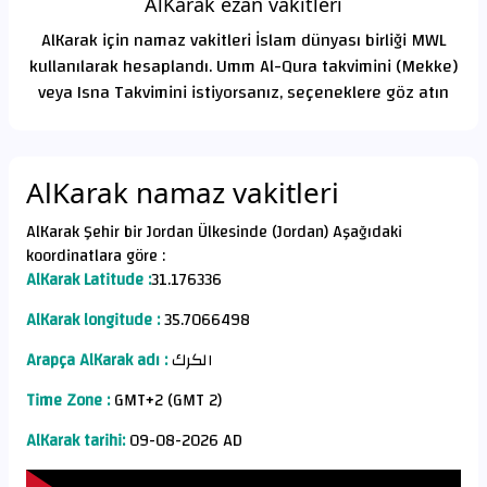
AlKarak ezan vakitleri
AlKarak için namaz vakitleri İslam dünyası birliği MWL
kullanılarak hesaplandı. Umm Al-Qura takvimini (Mekke)
veya Isna Takvimini istiyorsanız, seçeneklere göz atın
AlKarak namaz vakitleri
AlKarak Şehir bir Jordan Ülkesinde (Jordan) Aşağıdaki
koordinatlara göre :
AlKarak Latitude :
31.176336
AlKarak longitude :
35.7066498
Arapça AlKarak adı :
الكرك
Time Zone :
GMT+2 (GMT 2)
AlKarak tarihi:
09-08-2026 AD