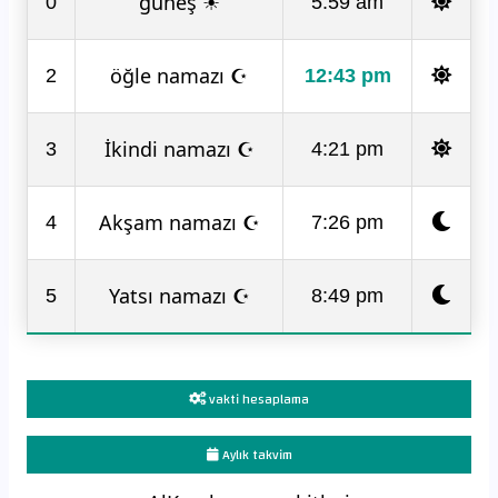
güneş ☀
0
5:59 am
öğle namazı ☪
2
12:43 pm
İkindi namazı ☪
3
4:21 pm
Akşam namazı ☪
4
7:26 pm
Yatsı namazı ☪
5
8:49 pm
vakti hesaplama
Aylık takvim