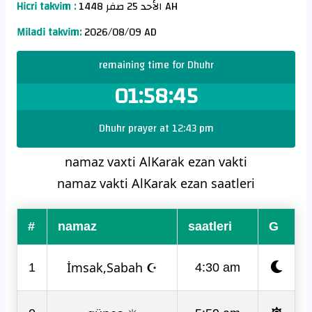
Hicri takvim :
الأحد 25 صفر 1448 AH
Miladi takvim:
2026/08/09 AD
remaining time for Dhuhr
01:58:45
Dhuhr prayer at 12:43 pm
namaz vaxti AlKarak ezan vakti
namaz vakti AlKarak ezan saatleri
#
namaz
saatleri
G
İmsak,Sabah ☪
1
4:30 am