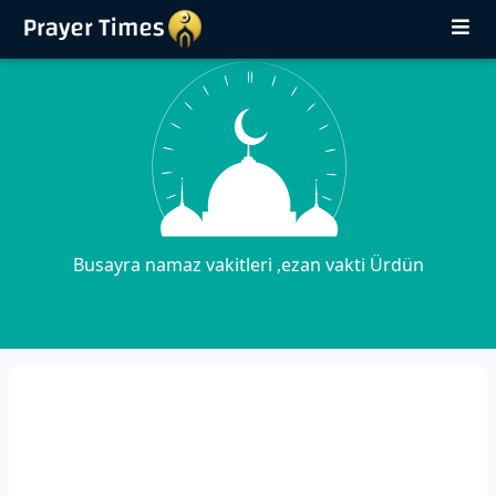
Busayra namaz vakitleri ,ezan vakti Ürdün