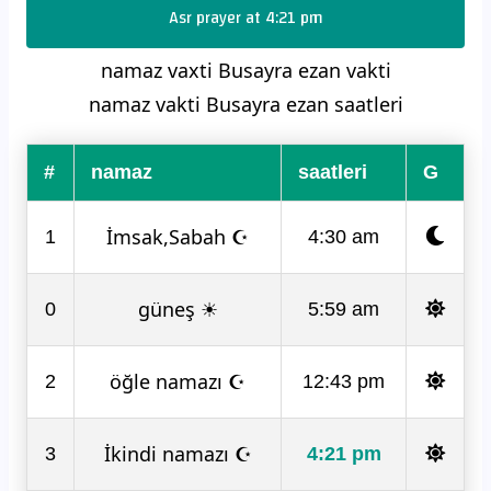
Asr prayer at 4:21 pm
namaz vaxti Busayra ezan vakti
namaz vakti Busayra ezan saatleri
#
namaz
saatleri
G
İmsak,Sabah ☪
1
4:30 am
güneş ☀
0
5:59 am
öğle namazı ☪
2
12:43 pm
İkindi namazı ☪
3
4:21 pm