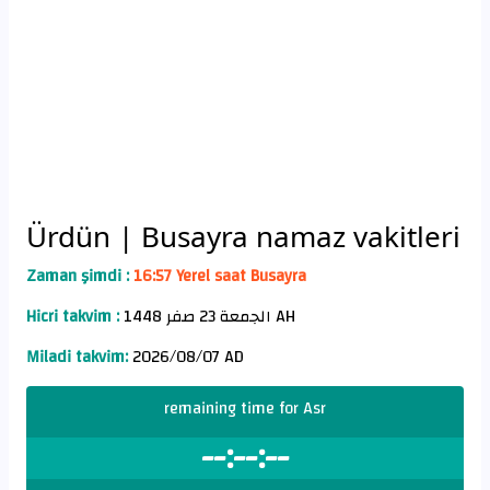
Ürdün
| Busayra namaz vakitleri
Zaman şimdi :
16:57 Yerel saat Busayra
Hicri takvim :
الجمعة 23 صفر 1448 AH
Miladi takvim:
2026/08/07 AD
remaining time for Asr
--:--:--