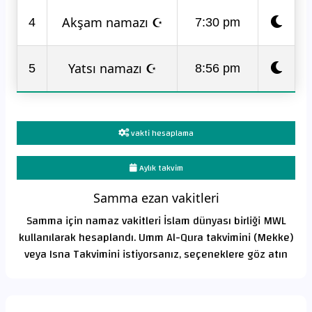
Akşam namazı ☪
4
7:30 pm
Yatsı namazı ☪
5
8:56 pm
vakti hesaplama
Aylık takvim
Samma ezan vakitleri
Samma için namaz vakitleri İslam dünyası birliği MWL
kullanılarak hesaplandı. Umm Al-Qura takvimini (Mekke)
veya Isna Takvimini istiyorsanız, seçeneklere göz atın