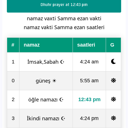
Dhuhr prayer at 12:43 pm
namaz vaxti Samma ezan vakti
namaz vakti Samma ezan saatleri
#
namaz
saatleri
G
İmsak,Sabah ☪
1
4:24 am
güneş ☀
0
5:55 am
öğle namazı ☪
2
12:43 pm
İkindi namazı ☪
3
4:24 pm