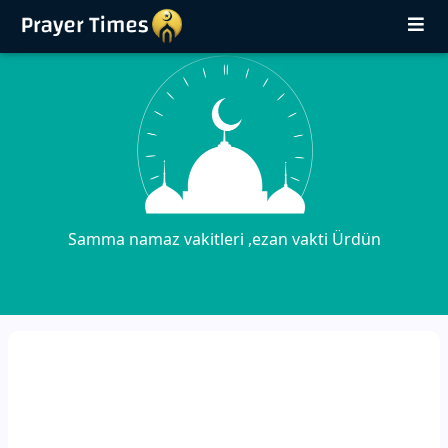
Samma namaz vakitleri ,ezan vakti Ürdün