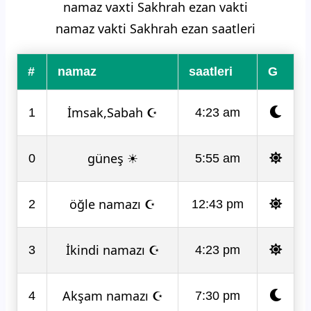
namaz vaxti Sakhrah ezan vakti
namaz vakti Sakhrah ezan saatleri
#
namaz
saatleri
G
İmsak,Sabah ☪
1
4:23 am
güneş ☀
0
5:55 am
öğle namazı ☪
2
12:43 pm
İkindi namazı ☪
3
4:23 pm
Akşam namazı ☪
4
7:30 pm