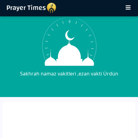
Sakhrah namaz vakitleri ,ezan vakti Ürdün