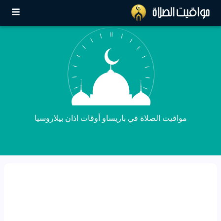
مواقيت الصلاة في باريساو أوقات اذان بيلاروسيا