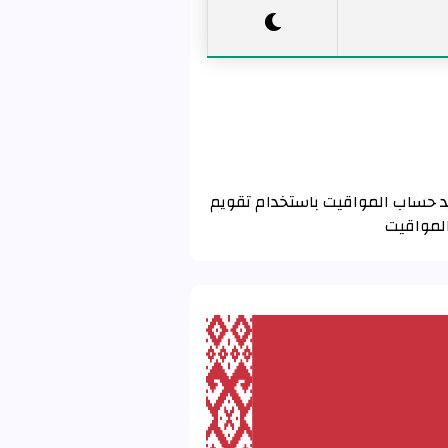
 غرودنو باستخدام تقويم رابطة العالم الإسلامي MWL . إذا كنت تريد حساب المواقيت باستخدام تقويم
المواقيت