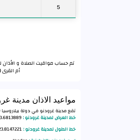
5
أم القرى 
مواعيد الاذان مدينة غرو
تقع مدينة غرودنو في دولة بيلاروسيا (Belarus) وفق الأحداثيات التالية :
خط العرض لمدينة غرودنو :
3.6813889
خط الطول لمدينة غرودنو :
23.8147221