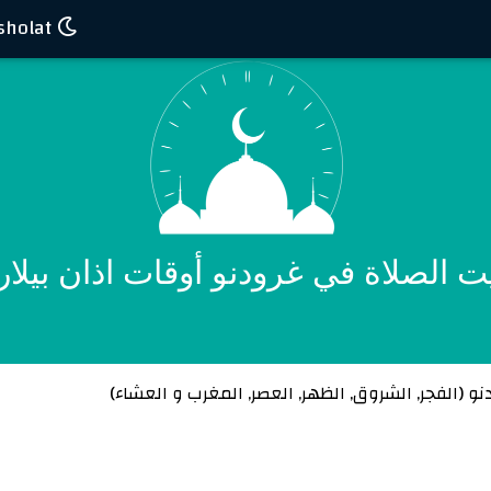
Waktu sholat
ت الصلاة في غرودنو أوقات اذان بيلار
نو (
الفجر
,
الشروق
,
الظهر
,
العصر
,
المغرب
و
العشاء
)