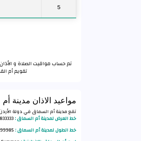
5
تقويم أم الق
مواعيد الاذان مدينة أم
تقع مدينة أم السماق في دولة الأردن (Jordan) وفق الأحداثيات التالية
خط العرض لمدينة أم السماق :
8833333
خط الطول لمدينة أم السماق :
35.8499985