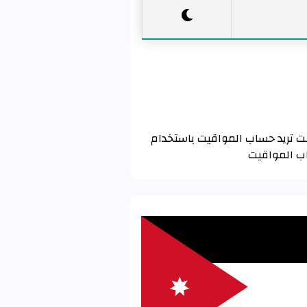
و الأذان لـ أم السماق باستخدام تقويم رابطة العالم الإسلامي MWL . إذا كنت تريد حساب المواقيت باستخدام
اب المواقيت