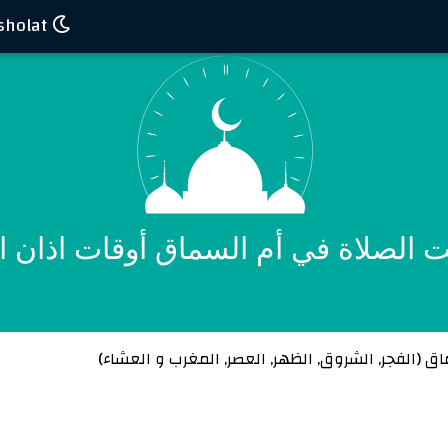
Waktu sholat
 الصلاة في أم السماق أوقات اذان ا
اق (
الفجر
,
الشروق
,
الظهر
,
العصر
,
المغرب
و
العشاء
)