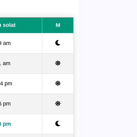
 solat
M
9 am
1 am
04 pm
6 pm
8 pm