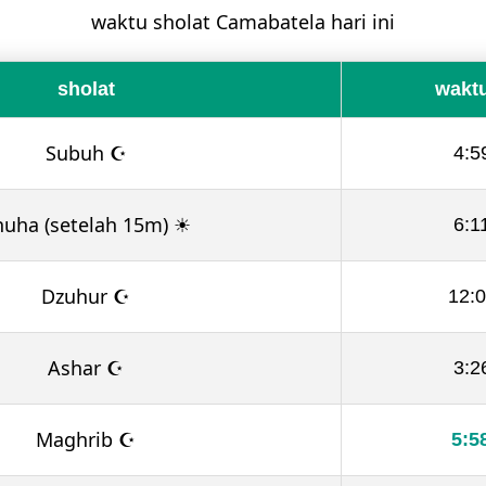
waktu sholat Camabatela hari ini
sholat
waktu
Subuh ☪
4:5
huha (setelah 15m) ☀
6:1
Dzuhur ☪
12:
Ashar ☪
3:2
Maghrib ☪
5:5