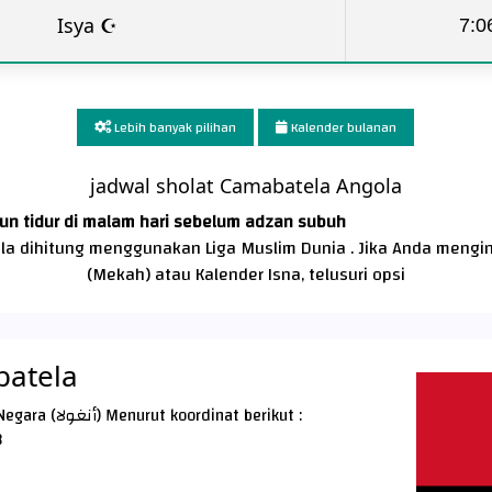
Isya ☪
7:0
Lebih banyak pilihan
Kalender bulanan
jadwal sholat Camabatela Angola
un tidur di malam hari sebelum adzan subuh
la dihitung menggunakan Liga Muslim Dunia . Jika Anda mengi
(Mekah) atau Kalender Isna, telusuri opsi
batela
Camabatela Kota terletak di Angola Negara (أنغولا) Menurut koordinat berikut :
3