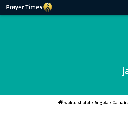
j
waktu sholat
›
Angola
›
Camaba