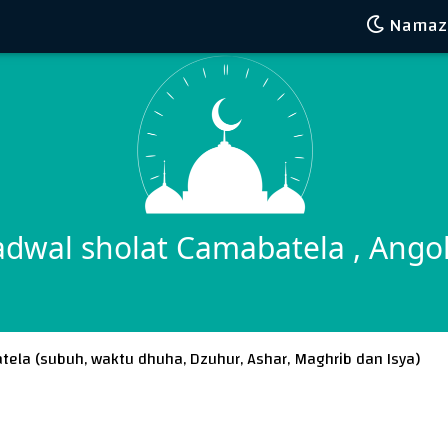
Namaz V
adwal sholat Camabatela , Ango
tela (
subuh
,
waktu dhuha
,
Dzuhur
,
Ashar
,
Maghrib
dan
Isya
)