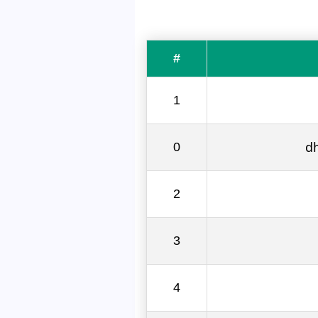
#
1
d
0
2
3
4