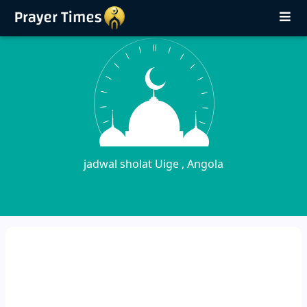
jadwal sholat Uige , Angola