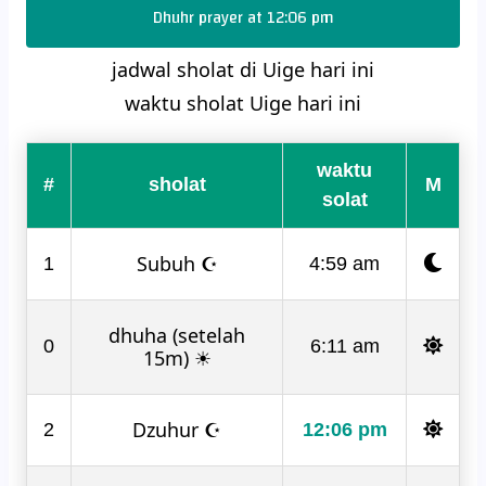
Dhuhr prayer at 12:06 pm
jadwal sholat di Uige hari ini
waktu sholat Uige hari ini
waktu
#
sholat
M
solat
Subuh ☪
1
4:59 am
dhuha (setelah
0
6:11 am
15m) ☀
Dzuhur ☪
2
12:06 pm