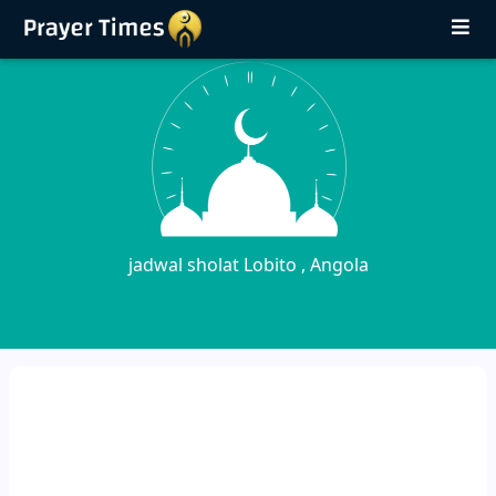
jadwal sholat Lobito , Angola