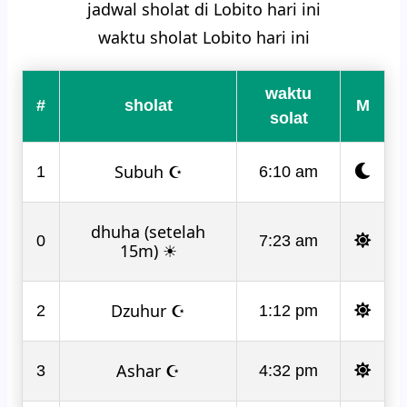
jadwal sholat di Lobito hari ini
waktu sholat Lobito hari ini
waktu
#
sholat
M
solat
Subuh ☪
1
6:10 am
dhuha (setelah
0
7:23 am
15m) ☀
Dzuhur ☪
2
1:12 pm
Ashar ☪
3
4:32 pm