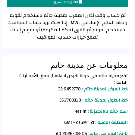
التقويم الشهري
تم حساب وقت أذان المغرب لمدينة حاتم باستخدام تقويم
رابطة العالم الإسلامي MWL . إذا كنت تريد حساب المواقيت
باستخدام تقويم أم القرى (مكة المكرمة) أو تقويم إسنا ،
تصفح خيارات حساب المواقيت
معلومات عن مدينة حاتم
تقع مدينة حاتم في دولة الأردن (Jordan) وفق الأحداثيات
التالية :
خط العرض لمدينة حاتم :
32.6452778
خط الطول لمدينة حاتم :
35.7783318
اسم حاتم بالانجليزية :
Hatim
المنطقة الزمنية :
GMT+2 (GMT 2)
تاريخ اليوم في حاتم:
06-08-2026 AD